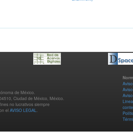
Norm
Aviso
Aviso
utónoma de México.
Aviso
 04510, Ciudad de México, México.
Linea
fines no lucrativos siempre
conte
con el
AVISO LEGAL
.
Polít
Térmi