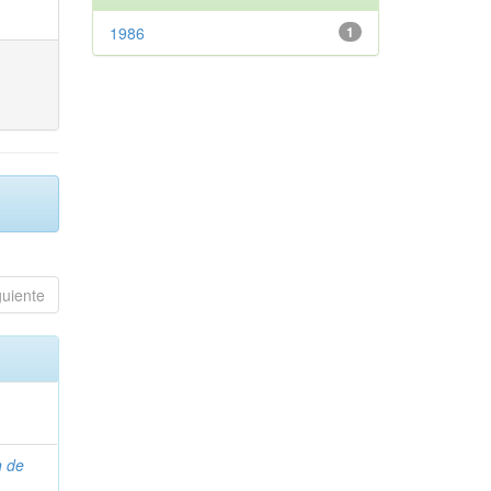
1986
1
guiente
n de