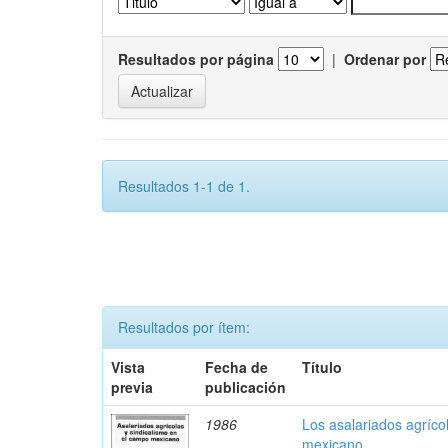
Resultados por página
|
Ordenar por
Resultados 1-1 de 1.
Resultados por ítem:
Vista
Fecha de
Título
previa
publicación
1986
Los asalariados agríco
mexicano