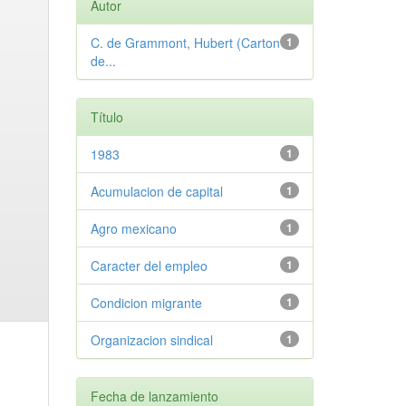
Autor
C. de Grammont, Hubert (Carton
1
de...
Título
1983
1
Acumulacion de capital
1
Agro mexicano
1
Caracter del empleo
1
Condicion migrante
1
Organizacion sindical
1
Fecha de lanzamiento