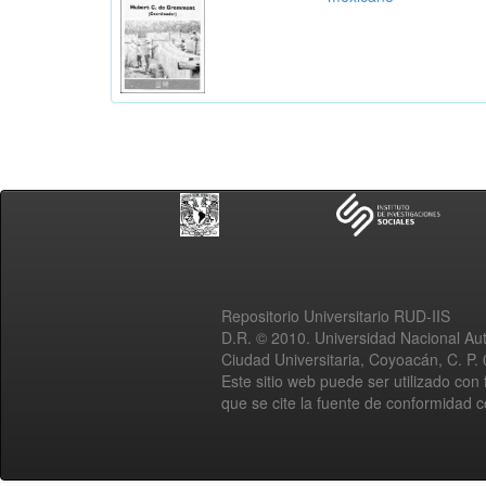
Repositorio Universitario RUD-IIS
D.R. © 2010. Universidad Nacional A
Ciudad Universitaria, Coyoacán, C. P.
Este sitio web puede ser utilizado con 
que se cite la fuente de conformidad 