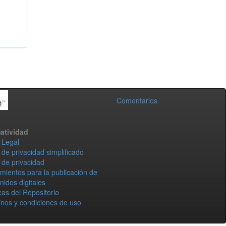
Comentarios
atividad
 Legal
 de privacidad simplificado
 de privacidad
mientos para la publicación de
nidos digitales
icas del Repositorio
nos y condiciones de uso