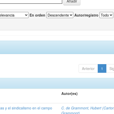
En orden
Autor/registro
Anterior
1
Si
Autor(es)
las y el sindicalismo en el campo
C. de Grammont, Hubert (Carto
Grammont)