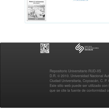
Repositorio Universitario RUD-IIS
D.R. © 2010. Universidad Nacional A
Ciudad Universitaria, Coyoacán, C. P.
Este sitio web puede ser utilizado con 
que se cite la fuente de conformidad 