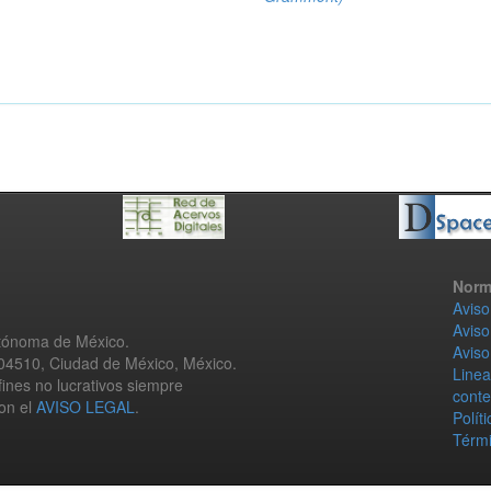
Norm
Aviso
Aviso
utónoma de México.
Aviso
 04510, Ciudad de México, México.
Linea
fines no lucrativos siempre
conte
con el
AVISO LEGAL
.
Polít
Térmi