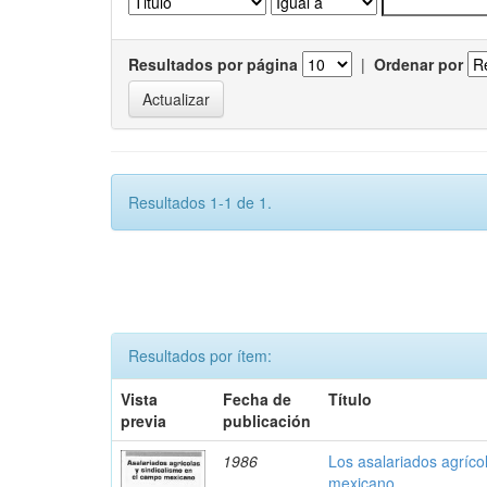
Resultados por página
|
Ordenar por
Resultados 1-1 de 1.
Resultados por ítem:
Vista
Fecha de
Título
previa
publicación
1986
Los asalariados agríco
mexicano