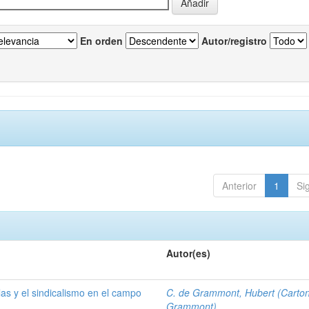
En orden
Autor/registro
Anterior
1
Si
Autor(es)
las y el sindicalismo en el campo
C. de Grammont, Hubert (Carto
Grammont)