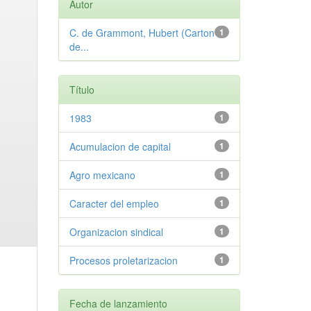
Autor
C. de Grammont, Hubert (Carton
1
de...
Título
1983
1
Acumulacion de capital
1
Agro mexicano
1
Caracter del empleo
1
Organizacion sindical
1
Procesos proletarizacion
1
Fecha de lanzamiento