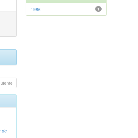
1986
1
guiente
n de