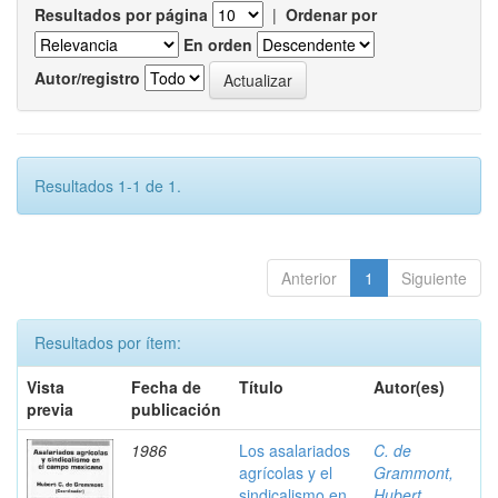
Resultados por página
|
Ordenar por
En orden
Autor/registro
Resultados 1-1 de 1.
Anterior
1
Siguiente
Resultados por ítem:
Vista
Fecha de
Título
Autor(es)
previa
publicación
1986
Los asalariados
C. de
agrícolas y el
Grammont,
sindicalismo en
Hubert