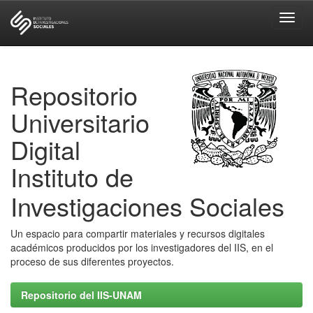
Skip
navigation
Repositorio
Universitario
Digital
Instituto de
Investigaciones Sociales
Un espacio para compartir materiales y recursos digitales
académicos producidos por los investigadores del IIS, en el
proceso de sus diferentes proyectos.
Repositorio del IIS-UNAM