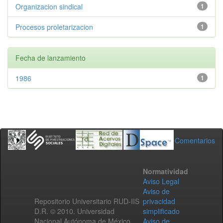
Organizacion sindical
1
Procesos proletarizacion
1
Fecha de lanzamiento
1986
1
Comentarios
Normatividad
Aviso Legal
Aviso de
Repositorio Universitario RUD-IIS
privacidad
D.R. © 2010. Universidad
simplificado
Nacional Autónoma de México.
Aviso de