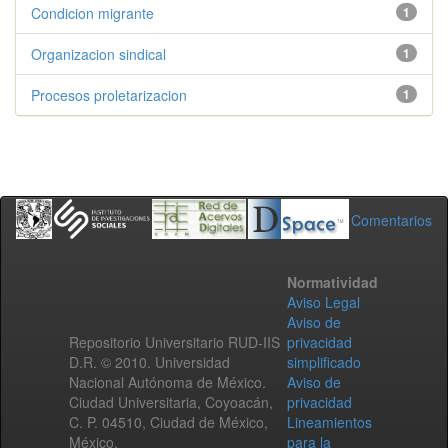
Condicion migrante
1
Organizacion sindical
1
Procesos proletarizacion
1
Comentarios
Normatividad
Aviso Legal
Aviso de
Repositorio Universitario RUD-IIS
privacidad
D.R. © 2010. Universidad
simplificado
Nacional Autónoma de México.
Aviso de
Ciudad Universitaria, Coyoacán,
privacidad
C. P. 04510, Ciudad de México,
Lineamientos
México.
para la