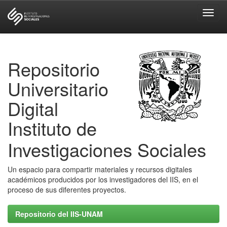
Skip
navigation
Repositorio
Universitario
Digital
Instituto de
Investigaciones Sociales
Un espacio para compartir materiales y recursos digitales
académicos producidos por los investigadores del IIS, en el
proceso de sus diferentes proyectos.
Repositorio del IIS-UNAM