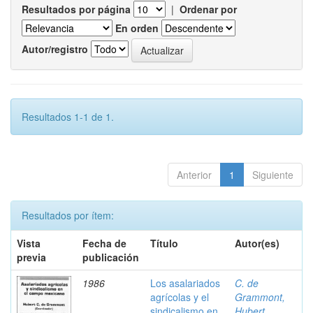
Resultados por página
|
Ordenar por
En orden
Autor/registro
Resultados 1-1 de 1.
Anterior
1
Siguiente
Resultados por ítem:
Vista
Fecha de
Título
Autor(es)
previa
publicación
1986
Los asalariados
C. de
agrícolas y el
Grammont,
sindicalismo en
Hubert