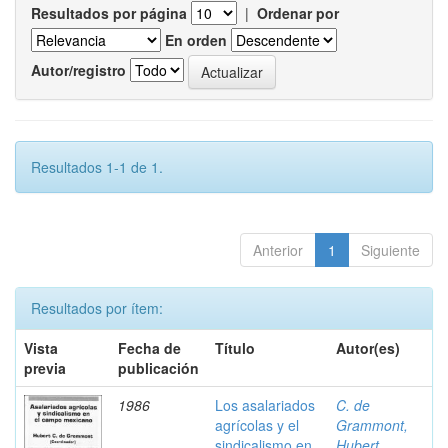
Resultados por página
|
Ordenar por
En orden
Autor/registro
Resultados 1-1 de 1.
Anterior
1
Siguiente
Resultados por ítem:
Vista
Fecha de
Título
Autor(es)
previa
publicación
1986
Los asalariados
C. de
agrícolas y el
Grammont,
sindicalismo en
Hubert