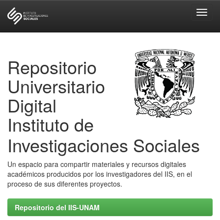
Skip
navigation
Repositorio
Universitario
Digital
Instituto de
Investigaciones Sociales
Un espacio para compartir materiales y recursos digitales
académicos producidos por los investigadores del IIS, en el
proceso de sus diferentes proyectos.
Repositorio del IIS-UNAM