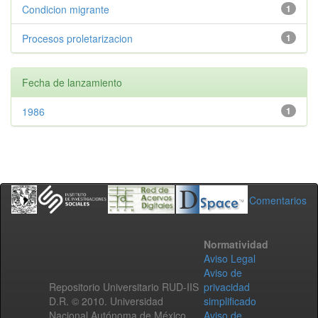
Condicion migrante
1
Procesos proletarizacion
1
Fecha de lanzamiento
1986
1
Comentarios
Normatividad
Aviso Legal
Aviso de
Repositorio Universitario RUD-IIS
privacidad
D.R. © 2010. Universidad
simplificado
Nacional Autónoma de México.
Aviso de