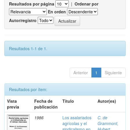
Resultados por página
|
Ordenar por
En orden
Autor/registro
Resultados 1-1 de 1.
Anterior
1
Siguiente
Resultados por ítem:
Vista
Fecha de
Título
Autor(es)
previa
publicación
1986
Los asalariados
C. de
agrícolas y el
Grammont,
sindicalismo en
Hubert