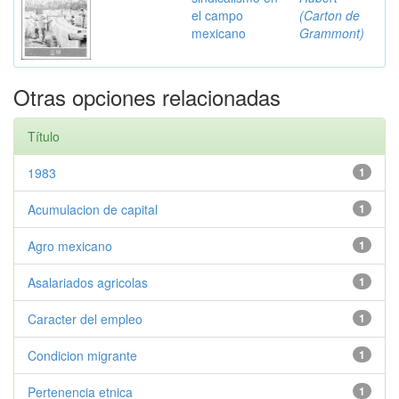
el campo
(Carton de
mexicano
Grammont)
Otras opciones relacionadas
Título
1983
1
Acumulacion de capital
1
Agro mexicano
1
Asalariados agricolas
1
Caracter del empleo
1
Condicion migrante
1
Pertenencia etnica
1