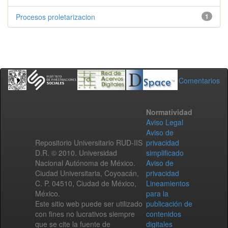
Procesos proletarizacion
1
Comentarios
Normatividad
Aviso Legal
Aviso de
Repositorio Universitario RUD-IIS
privacidad
D.R. © 2010. Universidad
simplificado
Nacional Autónoma de México.
Aviso de
Ciudad Universitaria, Coyoacán,
privacidad
C. P. 04510, Ciudad de México,
Lineamientos
México.
para la
Este sitio web puede ser utilizado
publicación de
con fines no lucrativos siempre
contenidos
que se cite la fuente de
digitales