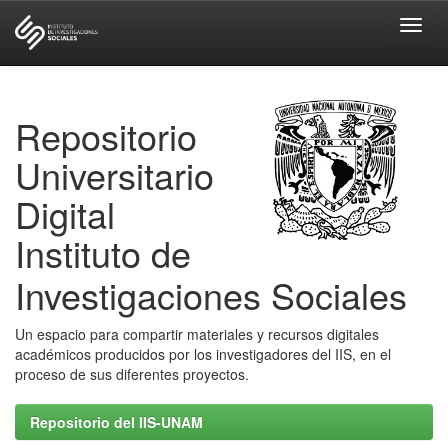
Skip
navigation
Repositorio
Universitario
Digital
Instituto de
Investigaciones Sociales
Un espacio para compartir materiales y recursos digitales
académicos producidos por los investigadores del IIS, en el
proceso de sus diferentes proyectos.
Repositorio del IIS-UNAM