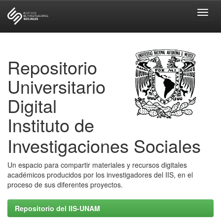
Skip
navigation
Repositorio
Universitario
Digital
Instituto de
Investigaciones Sociales
Un espacio para compartir materiales y recursos digitales
académicos producidos por los investigadores del IIS, en el
proceso de sus diferentes proyectos.
Repositorio del IIS-UNAM