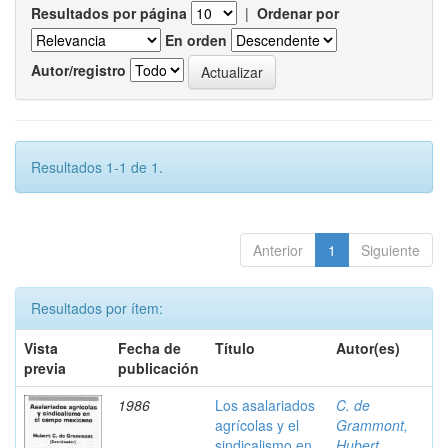
Resultados por página
|
Ordenar por
En orden
Autor/registro
Resultados 1-1 de 1.
Anterior
1
Siguiente
Resultados por ítem:
Vista
Fecha de
Título
Autor(es)
previa
publicación
1986
Los asalariados
C. de
agrícolas y el
Grammont,
sindicalismo en
Hubert