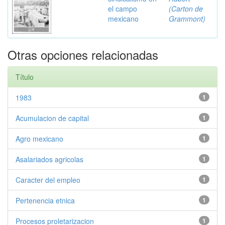
el campo
(Carton de
mexicano
Grammont)
Otras opciones relacionadas
Título
1983
1
Acumulacion de capital
1
Agro mexicano
1
Asalariados agricolas
1
Caracter del empleo
1
Pertenencia etnica
1
Procesos proletarizacion
1