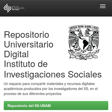
Skip
navigation
Repositorio
Universitario
Digital
Instituto de
Investigaciones Sociales
Un espacio para compartir materiales y recursos digitales
académicos producidos por los investigadores del IIS, en el
proceso de sus diferentes proyectos.
Repositorio del IIS-UNAM