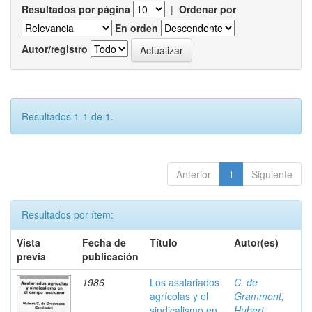
Resultados por página
|
Ordenar por
En orden
Autor/registro
Resultados 1-1 de 1.
Anterior
1
Siguiente
Resultados por ítem:
Vista
Fecha de
Título
Autor(es)
previa
publicación
1986
Los asalariados
C. de
agrícolas y el
Grammont,
sindicalismo en
Hubert