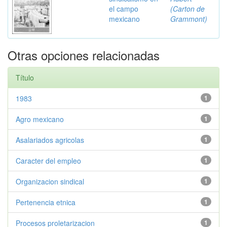
el campo
(Carton de
mexicano
Grammont)
Otras opciones relacionadas
Título
1983
1
Agro mexicano
1
Asalariados agricolas
1
Caracter del empleo
1
Organizacion sindical
1
Pertenencia etnica
1
Procesos proletarizacion
1