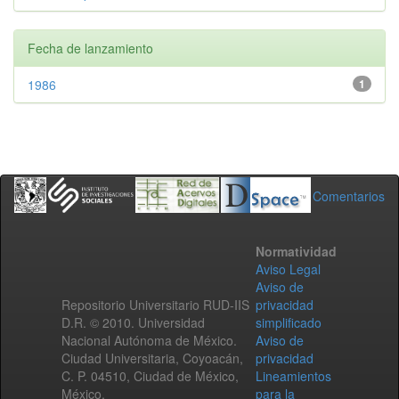
Fecha de lanzamiento
1986
1
Comentarios
Normatividad
Aviso Legal
Aviso de
Repositorio Universitario RUD-IIS
privacidad
D.R. © 2010. Universidad
simplificado
Nacional Autónoma de México.
Aviso de
Ciudad Universitaria, Coyoacán,
privacidad
C. P. 04510, Ciudad de México,
Lineamientos
México.
para la