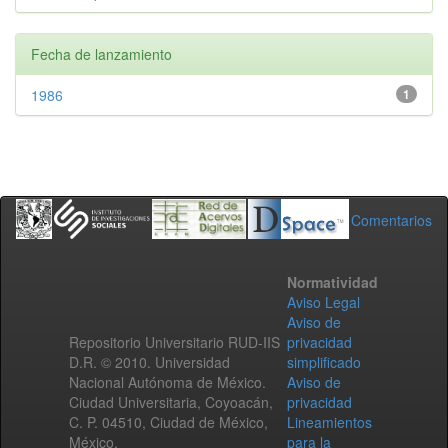
Fecha de lanzamiento
1986
1
Comentarios
Normatividad
Aviso Legal
Aviso de
Repositorio Universitario RUD-IIS
privacidad
D.R. © 2010. Universidad
simplificado
Nacional Autónoma de México.
Aviso de
Ciudad Universitaria, Coyoacán,
privacidad
C. P. 04510, Ciudad de México,
Lineamientos
México.
para la