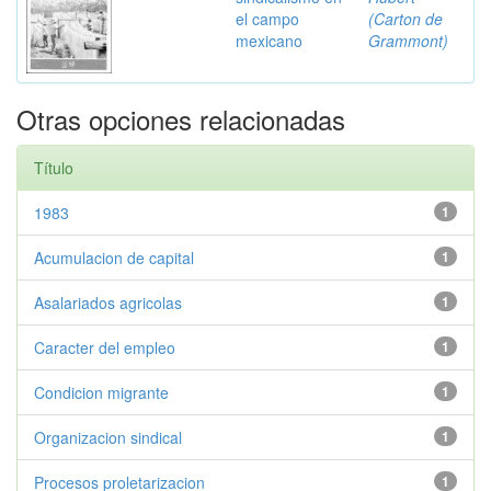
el campo
(Carton de
mexicano
Grammont)
Otras opciones relacionadas
Título
1983
1
Acumulacion de capital
1
Asalariados agricolas
1
Caracter del empleo
1
Condicion migrante
1
Organizacion sindical
1
Procesos proletarizacion
1