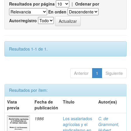
Resultados por página
|
Ordenar por
En orden
Autor/registro
Resultados 1-1 de 1.
Anterior
1
Siguiente
Resultados por ítem:
Vista
Fecha de
Título
Autor(es)
previa
publicación
1986
Los asalariados
C. de
agrícolas y el
Grammont,
sindicalismo en
Hubert