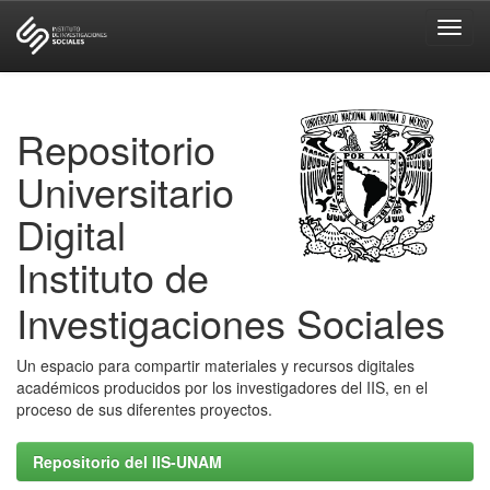
Skip
navigation
Repositorio
Universitario
Digital
Instituto de
Investigaciones Sociales
Un espacio para compartir materiales y recursos digitales
académicos producidos por los investigadores del IIS, en el
proceso de sus diferentes proyectos.
Repositorio del IIS-UNAM