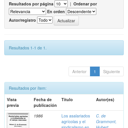
Resultados por página
|
Ordenar por
En orden
Autor/registro
Resultados 1-1 de 1.
Anterior
1
Siguiente
Resultados por ítem:
Vista
Fecha de
Título
Autor(es)
previa
publicación
1986
Los asalariados
C. de
agrícolas y el
Grammont,
sindicalismo en
Hubert