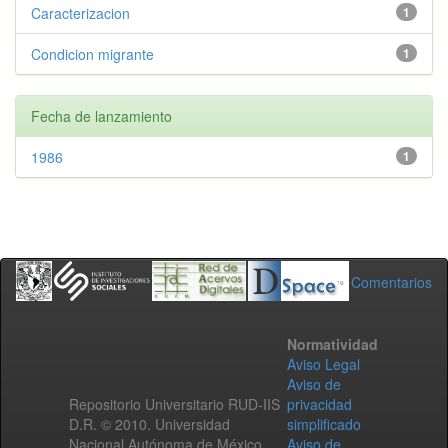
Caracterizacion
1
Condicion migrante
1
Fecha de lanzamiento
1986
1
Comentarios
Normatividad
Aviso Legal
Aviso de
Repositorio Universitario RUD-IIS
privacidad
D.R. © 2010. Universidad
simplificado
Nacional Autónoma de México.
Aviso de