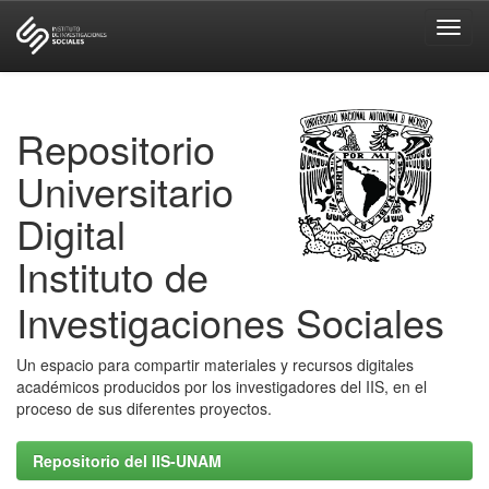
Skip
navigation
Repositorio
Universitario
Digital
Instituto de
Investigaciones Sociales
Un espacio para compartir materiales y recursos digitales
académicos producidos por los investigadores del IIS, en el
proceso de sus diferentes proyectos.
Repositorio del IIS-UNAM