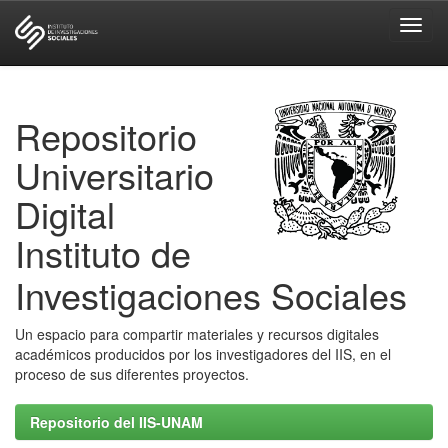
Skip
navigation
Repositorio
Universitario
Digital
Instituto de
Investigaciones Sociales
Un espacio para compartir materiales y recursos digitales
académicos producidos por los investigadores del IIS, en el
proceso de sus diferentes proyectos.
Repositorio del IIS-UNAM