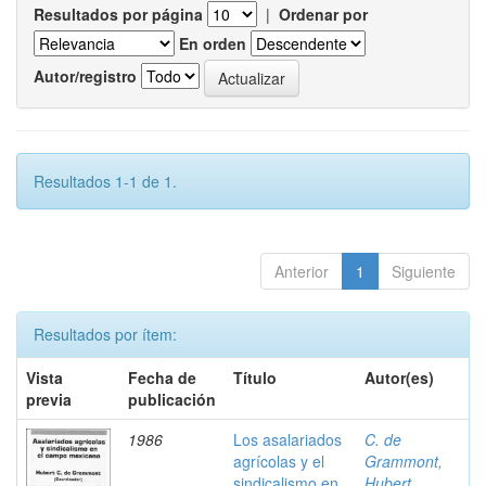
Resultados por página
|
Ordenar por
En orden
Autor/registro
Resultados 1-1 de 1.
Anterior
1
Siguiente
Resultados por ítem:
Vista
Fecha de
Título
Autor(es)
previa
publicación
1986
Los asalariados
C. de
agrícolas y el
Grammont,
sindicalismo en
Hubert