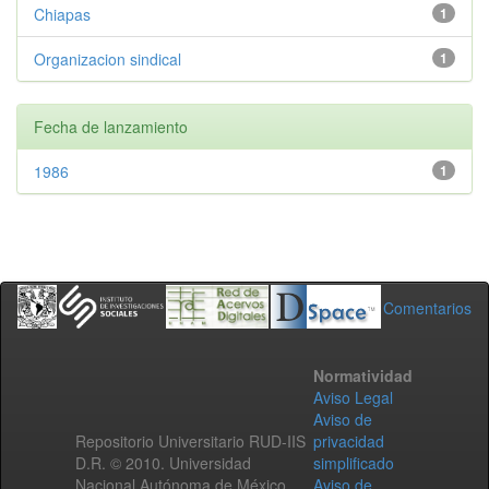
Chiapas
1
Organizacion sindical
1
Fecha de lanzamiento
1986
1
Comentarios
Normatividad
Aviso Legal
Aviso de
Repositorio Universitario RUD-IIS
privacidad
D.R. © 2010. Universidad
simplificado
Nacional Autónoma de México.
Aviso de