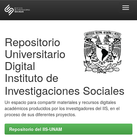
Skip
navigation
Repositorio
Universitario
Digital
Instituto de
Investigaciones Sociales
Un espacio para compartir materiales y recursos digitales
académicos producidos por los investigadores del IIS, en el
proceso de sus diferentes proyectos.
Repositorio del IIS-UNAM