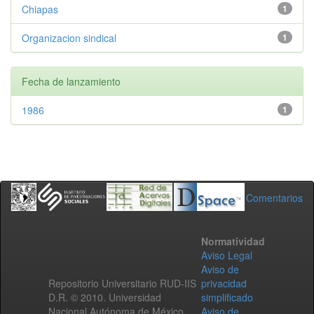
Chiapas
1
Organizacion sindical
1
Fecha de lanzamiento
1986
1
Comentarios
Normatividad
Aviso Legal
Aviso de
Repositorio Universitario RUD-IIS
privacidad
D.R. © 2010. Universidad
simplificado
Nacional Autónoma de México.
Aviso de