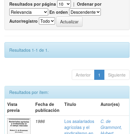
Resultados por página
|
Ordenar por
En orden
Autor/registro
Resultados 1-1 de 1.
Anterior
1
Siguiente
Resultados por ítem:
Vista
Fecha de
Título
Autor(es)
previa
publicación
1986
Los asalariados
C. de
agrícolas y el
Grammont,
sindicalismo en
Hubert