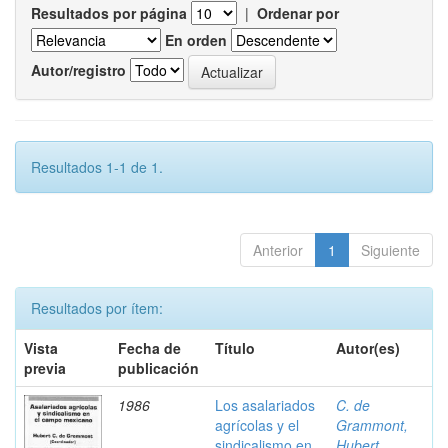
Resultados por página
|
Ordenar por
En orden
Autor/registro
Resultados 1-1 de 1.
Anterior
1
Siguiente
Resultados por ítem:
Vista
Fecha de
Título
Autor(es)
previa
publicación
1986
Los asalariados
C. de
agrícolas y el
Grammont,
sindicalismo en
Hubert