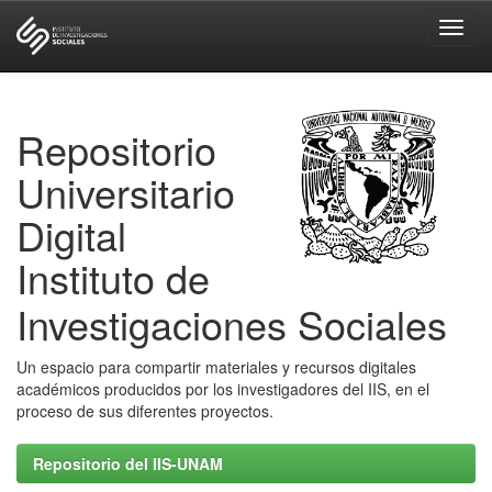
Skip
navigation
Repositorio
Universitario
Digital
Instituto de
Investigaciones Sociales
Un espacio para compartir materiales y recursos digitales
académicos producidos por los investigadores del IIS, en el
proceso de sus diferentes proyectos.
Repositorio del IIS-UNAM