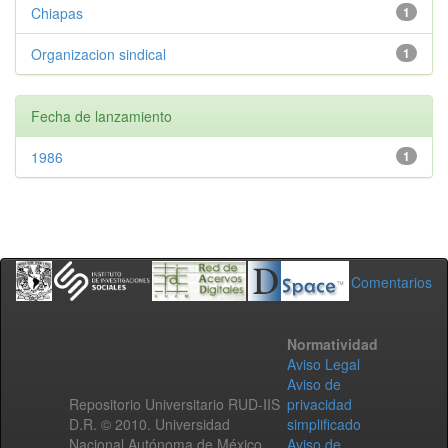
Chiapas
1
Organizacion sindical
1
Fecha de lanzamiento
1986
1
Comentarios
Normatividad
Aviso Legal
Aviso de
Repositorio Universitario RUD-IIS
privacidad
D.R. © 2010. Universidad
simplificado
Nacional Autónoma de México.
Aviso de