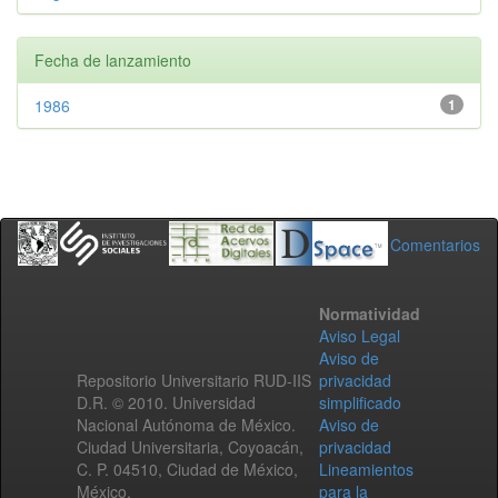
Fecha de lanzamiento
1986
1
Comentarios
Normatividad
Aviso Legal
Aviso de
Repositorio Universitario RUD-IIS
privacidad
D.R. © 2010. Universidad
simplificado
Nacional Autónoma de México.
Aviso de
Ciudad Universitaria, Coyoacán,
privacidad
C. P. 04510, Ciudad de México,
Lineamientos
México.
para la