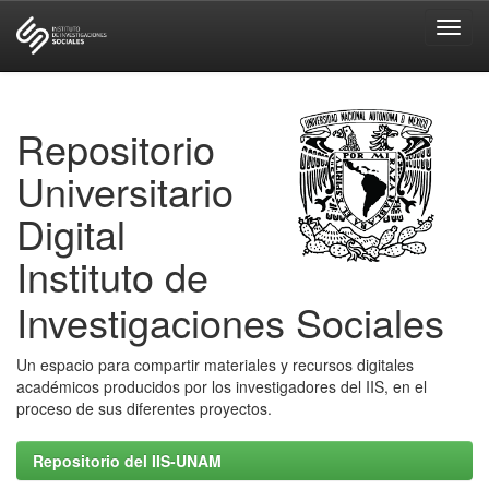
Skip
navigation
Repositorio
Universitario
Digital
Instituto de
Investigaciones Sociales
Un espacio para compartir materiales y recursos digitales
académicos producidos por los investigadores del IIS, en el
proceso de sus diferentes proyectos.
Repositorio del IIS-UNAM