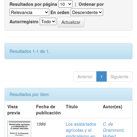
Resultados por página
|
Ordenar por
En orden
Autor/registro
Resultados 1-1 de 1.
Anterior
1
Siguiente
Resultados por ítem:
Vista
Fecha de
Título
Autor(es)
previa
publicación
1986
Los asalariados
C. de
agrícolas y el
Grammont,
sindicalismo en
Hubert