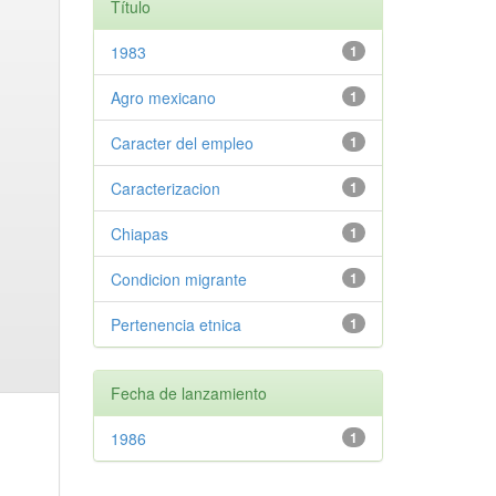
Título
1983
1
Agro mexicano
1
Caracter del empleo
1
Caracterizacion
1
Chiapas
1
Condicion migrante
1
Pertenencia etnica
1
Fecha de lanzamiento
1986
1