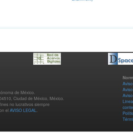
Norm
Aviso
Aviso
utónoma de México.
Aviso
 04510, Ciudad de México, México.
Linea
fines no lucrativos siempre
conte
con el
AVISO LEGAL
.
Polít
Térmi