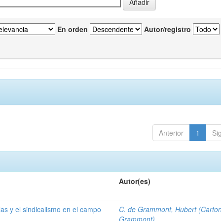
En orden
Autor/registro
Anterior
1
Si
Autor(es)
las y el sindicalismo en el campo
C. de Grammont, Hubert (Carto
Grammont)