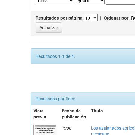
Resultados por página
|
Ordenar por
Resultados 1-1 de 1.
Resultados por ítem:
Vista
Fecha de
Título
previa
publicación
1986
Los asalariados agríco
mexicano