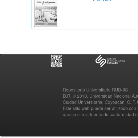
Repositorio Universitario RUD-IIS
D.R. © 2010. Universidad Nacional A
Ciudad Universitaria, Coyoacán, C. P.
Este sitio web puede ser utilizado con 
que se cite la fuente de conformidad 