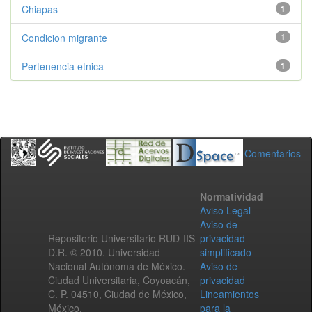
Chiapas
1
Condicion migrante
1
Pertenencia etnica
1
Comentarios
Normatividad
Aviso Legal
Aviso de
Repositorio Universitario RUD-IIS
privacidad
D.R. © 2010. Universidad
simplificado
Nacional Autónoma de México.
Aviso de
Ciudad Universitaria, Coyoacán,
privacidad
C. P. 04510, Ciudad de México,
Lineamientos
México.
para la