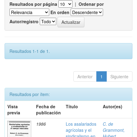
Resultados por página
|
Ordenar por
En orden
Autor/registro
Resultados 1-1 de 1.
Anterior
1
Siguiente
Resultados por ítem:
Vista
Fecha de
Título
Autor(es)
previa
publicación
1986
Los asalariados
C. de
agrícolas y el
Grammont,
sindicalismo en
Hubert