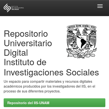
Skip
navigation
Repositorio
Universitario
Digital
Instituto de
Investigaciones Sociales
Un espacio para compartir materiales y recursos digitales
académicos producidos por los investigadores del IIS, en el
proceso de sus diferentes proyectos.
Repositorio del IIS-UNAM