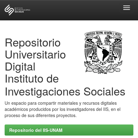
Skip
navigation
Repositorio
Universitario
Digital
Instituto de
Investigaciones Sociales
Un espacio para compartir materiales y recursos digitales
académicos producidos por los investigadores del IIS, en el
proceso de sus diferentes proyectos.
Repositorio del IIS-UNAM