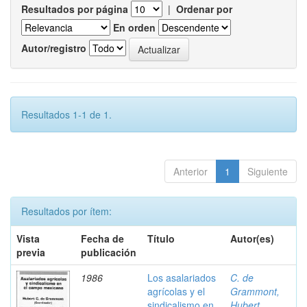
Resultados por página
|
Ordenar por
En orden
Autor/registro
Resultados 1-1 de 1.
Anterior
1
Siguiente
Resultados por ítem:
Vista
Fecha de
Título
Autor(es)
previa
publicación
1986
Los asalariados
C. de
agrícolas y el
Grammont,
sindicalismo en
Hubert