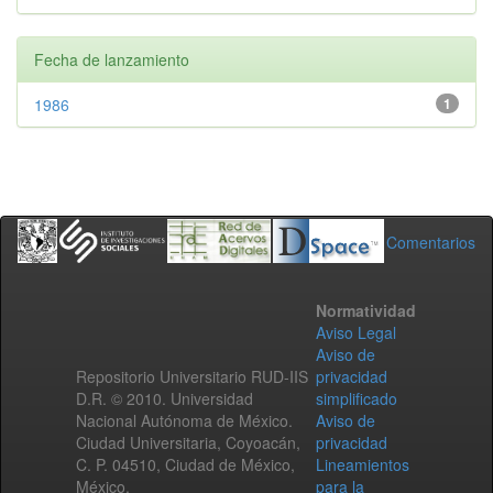
Fecha de lanzamiento
1986
1
Comentarios
Normatividad
Aviso Legal
Aviso de
Repositorio Universitario RUD-IIS
privacidad
D.R. © 2010. Universidad
simplificado
Nacional Autónoma de México.
Aviso de
Ciudad Universitaria, Coyoacán,
privacidad
C. P. 04510, Ciudad de México,
Lineamientos
México.
para la