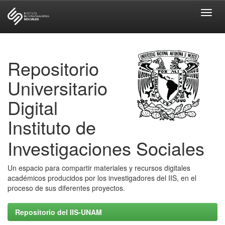
Skip
navigation
Repositorio
Universitario
Digital
Instituto de
Investigaciones Sociales
Un espacio para compartir materiales y recursos digitales
académicos producidos por los investigadores del IIS, en el
proceso de sus diferentes proyectos.
Repositorio del IIS-UNAM