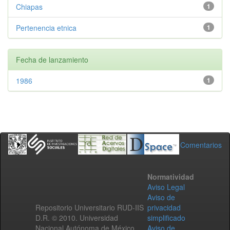
Chiapas
1
Pertenencia etnica
1
Fecha de lanzamiento
1986
1
Comentarios
Normatividad
Aviso Legal
Aviso de
Repositorio Universitario RUD-IIS
privacidad
D.R. © 2010. Universidad
simplificado
Nacional Autónoma de México.
Aviso de