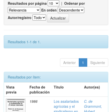
Resultados por página
|
Ordenar por
En orden
Autor/registro
Resultados 1-1 de 1.
Anterior
1
Siguiente
Resultados por ítem:
Vista
Fecha de
Título
Autor(es)
previa
publicación
1986
Los asalariados
C. de
agrícolas y el
Grammont,
sindicalismo en
Hubert