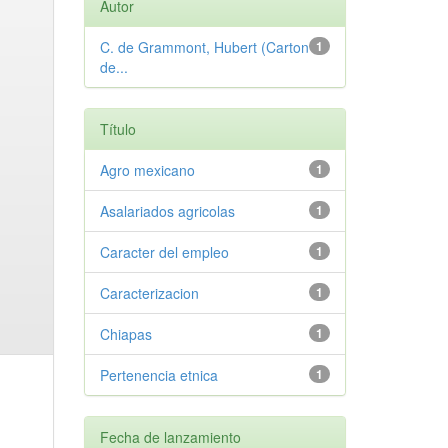
Autor
C. de Grammont, Hubert (Carton
1
de...
Título
Agro mexicano
1
Asalariados agricolas
1
Caracter del empleo
1
Caracterizacion
1
Chiapas
1
Pertenencia etnica
1
Fecha de lanzamiento