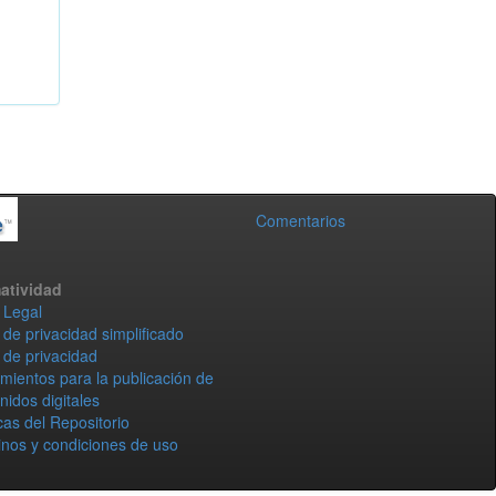
Comentarios
atividad
 Legal
 de privacidad simplificado
 de privacidad
mientos para la publicación de
nidos digitales
icas del Repositorio
nos y condiciones de uso