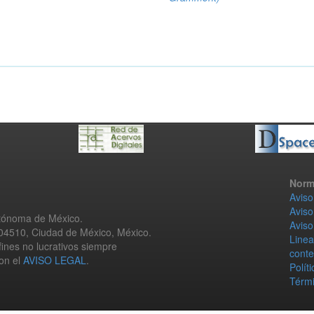
Norm
Aviso
Aviso
utónoma de México.
Aviso
 04510, Ciudad de México, México.
Linea
fines no lucrativos siempre
conte
con el
AVISO LEGAL
.
Polít
Térmi