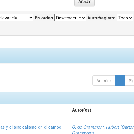
En orden
Autor/registro
Anterior
1
Si
Autor(es)
las y el sindicalismo en el campo
C. de Grammont, Hubert (Carto
Grammont)