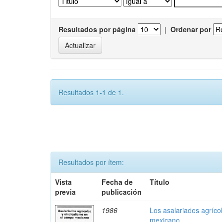
Resultados por página
|
Ordenar por
Resultados 1-1 de 1.
Resultados por ítem:
Vista
Fecha de
Título
previa
publicación
1986
Los asalariados agríco
mexicano