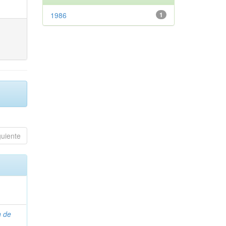
1986
1
guiente
n de