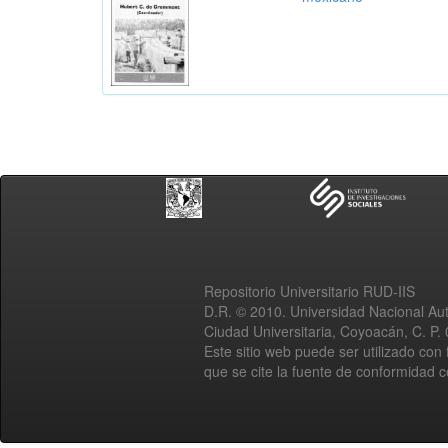
Repositorio Universitario RUD-IIS
D.R. © 2010. Universidad Nacional A
Ciudad Universitaria, Coyoacán, C. P.
Este sitio web puede ser utilizado con 
que se cite la fuente de conformidad 