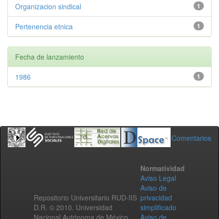
Organizacion sindical
1
Pertenencia etnica
1
Fecha de lanzamiento
1986
1
Comentarios
Normatividad
Aviso Legal
Aviso de
Repositorio Universitario RUD-IIS
privacidad
D.R. © 2010. Universidad
simplificado
Nacional Autónoma de México.
Aviso de