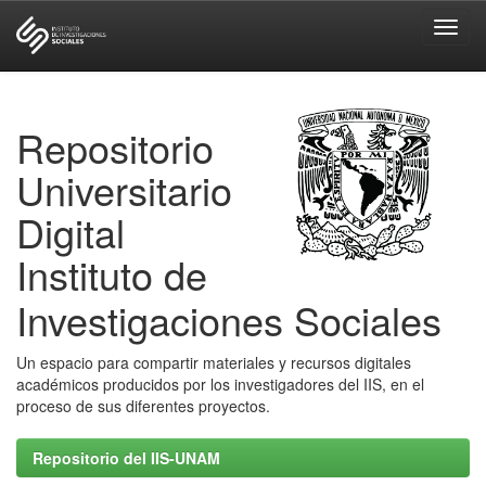
Skip
navigation
Repositorio
Universitario
Digital
Instituto de
Investigaciones Sociales
Un espacio para compartir materiales y recursos digitales
académicos producidos por los investigadores del IIS, en el
proceso de sus diferentes proyectos.
Repositorio del IIS-UNAM