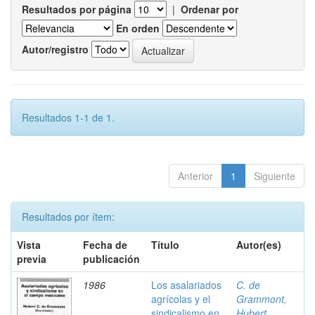
Resultados por página
|
Ordenar por
En orden
Autor/registro
Resultados 1-1 de 1.
Anterior
1
Siguiente
Resultados por ítem:
Vista
Fecha de
Título
Autor(es)
previa
publicación
1986
Los asalariados
C. de
agrícolas y el
Grammont,
sindicalismo en
Hubert