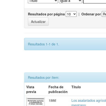
Resultados por página
|
Ordenar por
Resultados 1-1 de 1.
Resultados por ítem:
Vista
Fecha de
Título
previa
publicación
1986
Los asalariados agríco
mexicano