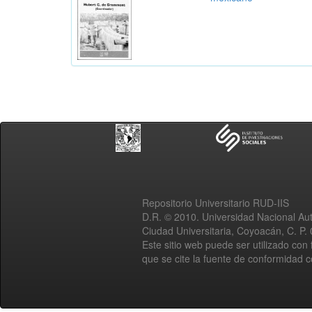
Repositorio Universitario RUD-IIS
D.R. © 2010. Universidad Nacional A
Ciudad Universitaria, Coyoacán, C. P.
Este sitio web puede ser utilizado con 
que se cite la fuente de conformidad 