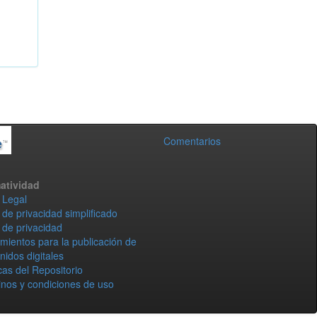
Comentarios
atividad
 Legal
 de privacidad simplificado
 de privacidad
mientos para la publicación de
nidos digitales
icas del Repositorio
nos y condiciones de uso