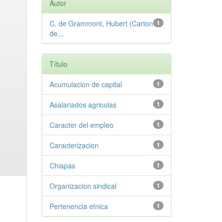
Autor
C. de Grammont, Hubert (Carton
1
de...
Título
Acumulacion de capital
1
Asalariados agricolas
1
Caracter del empleo
1
Caracterizacion
1
Chiapas
1
Organizacion sindical
1
Pertenencia etnica
1