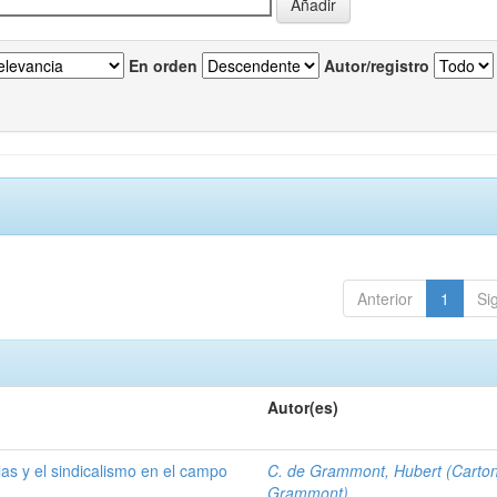
En orden
Autor/registro
Anterior
1
Si
Autor(es)
las y el sindicalismo en el campo
C. de Grammont, Hubert (Carto
Grammont)