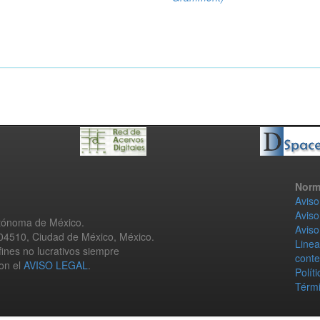
Norm
Aviso
Aviso
utónoma de México.
Aviso
 04510, Ciudad de México, México.
Linea
fines no lucrativos siempre
conte
con el
AVISO LEGAL
.
Polít
Térmi