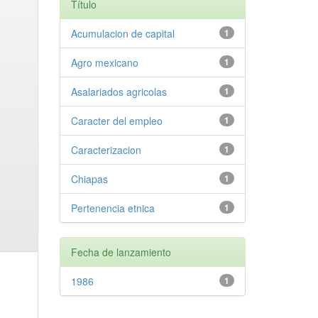
Título
Acumulacion de capital
1
Agro mexicano
1
Asalariados agricolas
1
Caracter del empleo
1
Caracterizacion
1
Chiapas
1
Pertenencia etnica
1
Fecha de lanzamiento
1986
1