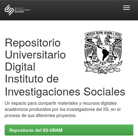
Skip
navigation
Repositorio
Universitario
Digital
Instituto de
Investigaciones Sociales
Un espacio para compartir materiales y recursos digitales
académicos producidos por los investigadores del IIS, en el
proceso de sus diferentes proyectos.
Repositorio del IIS-UNAM