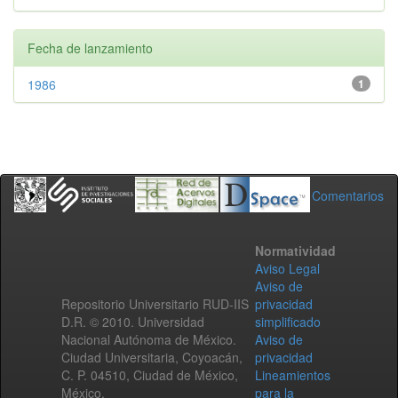
Fecha de lanzamiento
1986
1
Comentarios
Normatividad
Aviso Legal
Aviso de
Repositorio Universitario RUD-IIS
privacidad
D.R. © 2010. Universidad
simplificado
Nacional Autónoma de México.
Aviso de
Ciudad Universitaria, Coyoacán,
privacidad
C. P. 04510, Ciudad de México,
Lineamientos
México.
para la