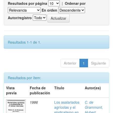
Resultados por página
|
Ordenar por
En orden
Autor/registro
Resultados 1-1 de 1.
Anterior
1
Siguiente
Resultados por ítem:
Vista
Fecha de
Título
Autor(es)
previa
publicación
1986
Los asalariados
C. de
agrícolas y el
Grammont,
sindicalismo en
Hubert