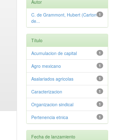
Autor
C. de Grammont, Hubert (Carton
1
de...
Título
Acumulacion de capital
1
Agro mexicano
1
Asalariados agricolas
1
Caracterizacion
1
Organizacion sindical
1
Pertenencia etnica
1
Fecha de lanzamiento