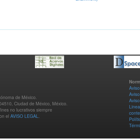
Norm
Aviso
Aviso
utónoma de México.
Aviso
 04510, Ciudad de México, México.
Linea
fines no lucrativos siempre
conte
con el
AVISO LEGAL
.
Polít
Térmi