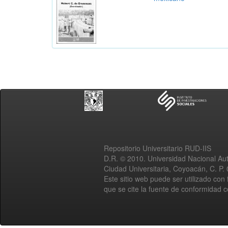
Repositorio Universitario RUD-IIS
D.R. © 2010. Universidad Nacional A
Ciudad Universitaria, Coyoacán, C. P.
Este sitio web puede ser utilizado con 
que se cite la fuente de conformidad 