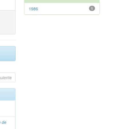
1986
1
guiente
n de