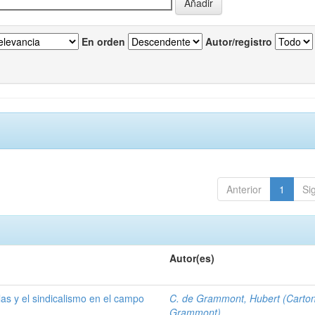
En orden
Autor/registro
Anterior
1
Si
Autor(es)
las y el sindicalismo en el campo
C. de Grammont, Hubert (Carto
Grammont)