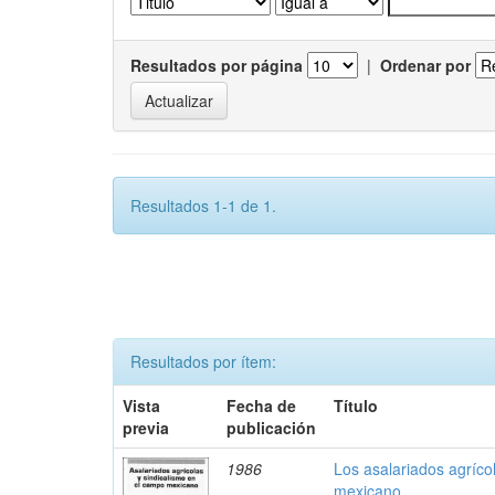
Resultados por página
|
Ordenar por
Resultados 1-1 de 1.
Resultados por ítem:
Vista
Fecha de
Título
previa
publicación
1986
Los asalariados agríco
mexicano