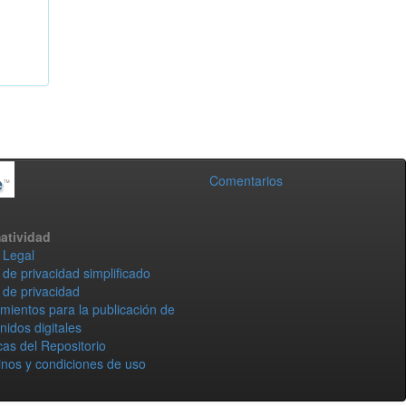
Comentarios
atividad
 Legal
 de privacidad simplificado
 de privacidad
mientos para la publicación de
nidos digitales
icas del Repositorio
nos y condiciones de uso