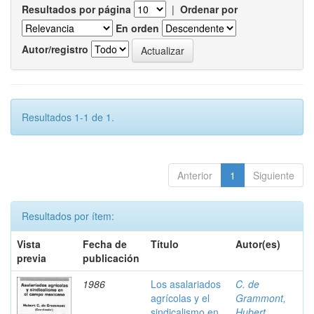
Resultados por página
|
Ordenar por
En orden
Autor/registro
Resultados 1-1 de 1.
Anterior
1
Siguiente
Resultados por ítem:
Vista
Fecha de
Título
Autor(es)
previa
publicación
1986
Los asalariados
C. de
agrícolas y el
Grammont,
sindicalismo en
Hubert