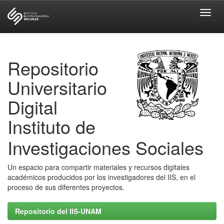
Skip
navigation
Repositorio
Universitario
Digital
Instituto de
Investigaciones Sociales
Un espacio para compartir materiales y recursos digitales
académicos producidos por los investigadores del IIS, en el
proceso de sus diferentes proyectos.
Repositorio del IIS-UNAM