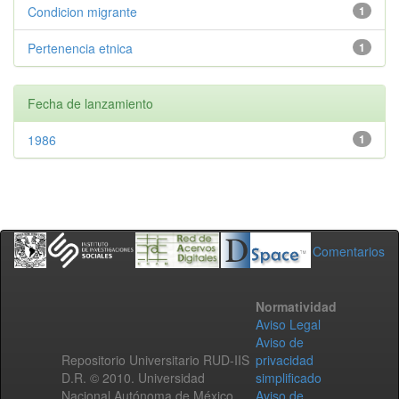
Condicion migrante
1
Pertenencia etnica
1
Fecha de lanzamiento
1986
1
Comentarios
Normatividad
Aviso Legal
Aviso de
Repositorio Universitario RUD-IIS
privacidad
D.R. © 2010. Universidad
simplificado
Nacional Autónoma de México.
Aviso de