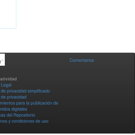
Comentarios
atividad
 Legal
 de privacidad simplificado
 de privacidad
mientos para la publicación de
nidos digitales
icas del Repositorio
nos y condiciones de uso