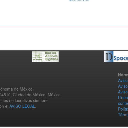
Norm
Aviso
Aviso
utónoma de México.
Aviso
 04510, Ciudad de México, México.
Linea
fines no lucrativos siempre
conte
con el
AVISO LEGAL
.
Polít
Térmi