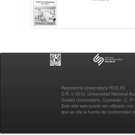
Repositorio Universitario RUD-IIS
D.R. © 2010. Universidad Nacional A
Ciudad Universitaria, Coyoacán, C. P.
Este sitio web puede ser utilizado con 
que se cite la fuente de conformidad 