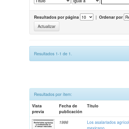
Resultados por página
|
Ordenar por
Resultados 1-1 de 1.
Resultados por ítem:
Vista
Fecha de
Título
previa
publicación
1986
Los asalariados agríco
mexicano