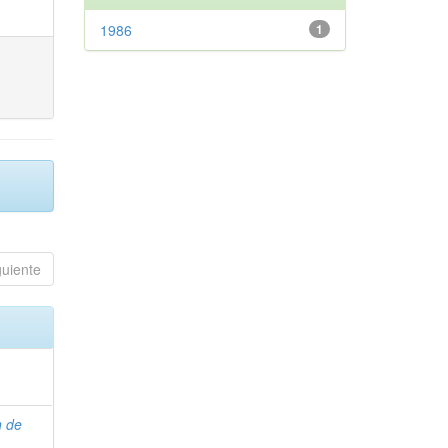
1986
1
guiente
n de