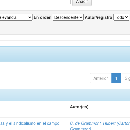
En orden
Autor/registro
Anterior
1
Si
Autor(es)
las y el sindicalismo en el campo
C. de Grammont, Hubert (Carto
Grammont)