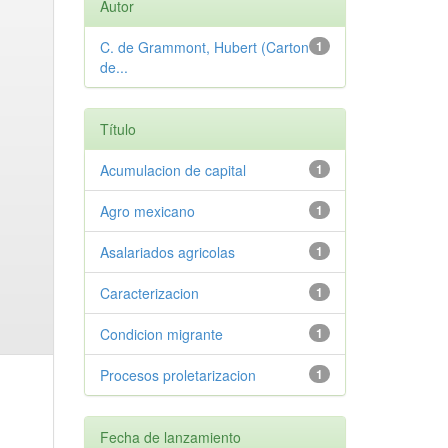
Autor
C. de Grammont, Hubert (Carton
1
de...
Título
Acumulacion de capital
1
Agro mexicano
1
Asalariados agricolas
1
Caracterizacion
1
Condicion migrante
1
Procesos proletarizacion
1
Fecha de lanzamiento