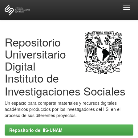
Skip
navigation
Repositorio
Universitario
Digital
Instituto de
Investigaciones Sociales
Un espacio para compartir materiales y recursos digitales
académicos producidos por los investigadores del IIS, en el
proceso de sus diferentes proyectos.
Repositorio del IIS-UNAM