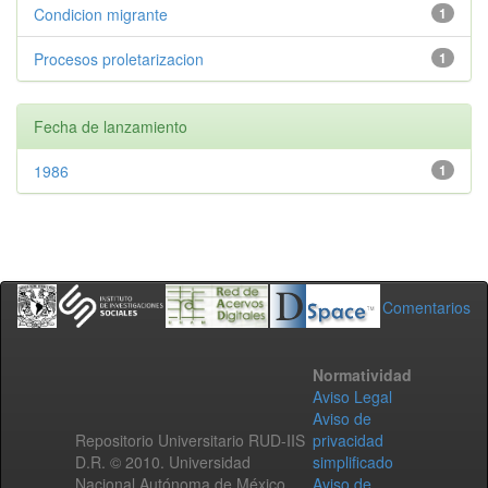
Condicion migrante
1
Procesos proletarizacion
1
Fecha de lanzamiento
1986
1
Comentarios
Normatividad
Aviso Legal
Aviso de
Repositorio Universitario RUD-IIS
privacidad
D.R. © 2010. Universidad
simplificado
Nacional Autónoma de México.
Aviso de