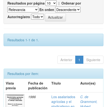
Resultados por página
|
Ordenar por
En orden
Autor/registro
Resultados 1-1 de 1.
Anterior
1
Siguiente
Resultados por ítem:
Vista
Fecha de
Título
Autor(es)
previa
publicación
1986
Los asalariados
C. de
agrícolas y el
Grammont,
sindicalismo en
Hubert