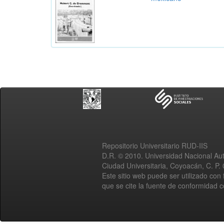
Repositorio Universitario RUD-IIS
D.R. © 2010. Universidad Nacional A
Ciudad Universitaria, Coyoacán, C. P.
Este sitio web puede ser utilizado con 
que se cite la fuente de conformidad 