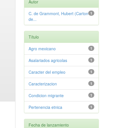
Autor
C. de Grammont, Hubert (Carton
1
de...
Título
Agro mexicano
1
Asalariados agricolas
1
Caracter del empleo
1
Caracterizacion
1
Condicion migrante
1
Pertenencia etnica
1
Fecha de lanzamiento