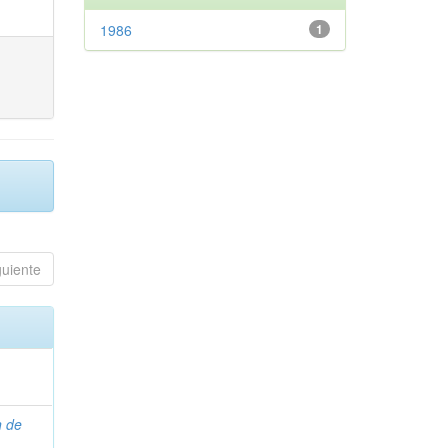
1986
1
guiente
n de