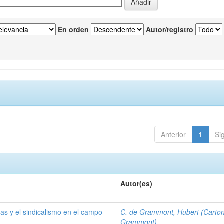
En orden
Autor/registro
Anterior
1
Si
Autor(es)
las y el sindicalismo en el campo
C. de Grammont, Hubert (Carto
Grammont)