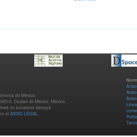
Norm
Aviso
Aviso
utónoma de México.
Aviso
 04510, Ciudad de México, México.
Linea
fines no lucrativos siempre
conte
con el
AVISO LEGAL
.
Polít
Térmi