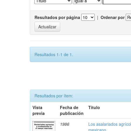
Resultados por página
|
Ordenar por
Resultados 1-1 de 1.
Resultados por ítem:
Vista
Fecha de
Título
previa
publicación
1986
Los asalariados agríco
mexicano