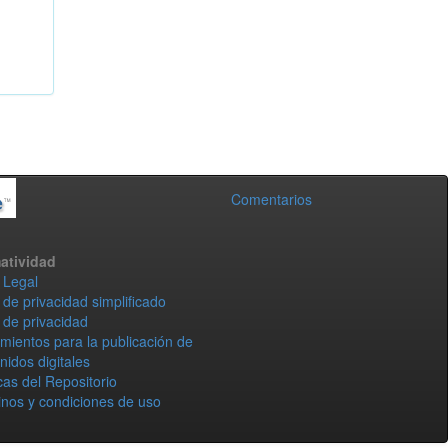
Comentarios
atividad
 Legal
 de privacidad simplificado
 de privacidad
mientos para la publicación de
nidos digitales
icas del Repositorio
nos y condiciones de uso