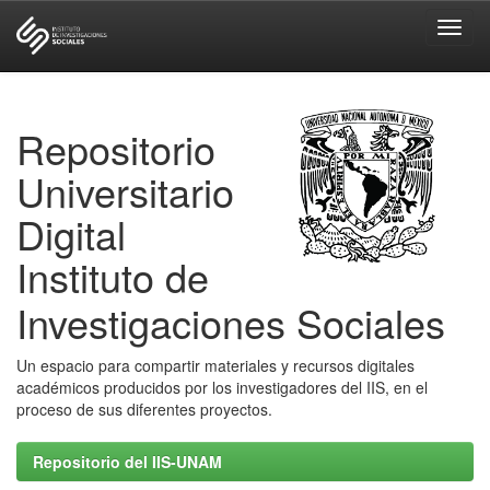
Skip
navigation
Repositorio
Universitario
Digital
Instituto de
Investigaciones Sociales
Un espacio para compartir materiales y recursos digitales
académicos producidos por los investigadores del IIS, en el
proceso de sus diferentes proyectos.
Repositorio del IIS-UNAM