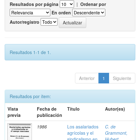
Resultados por página
|
Ordenar por
En orden
Autor/registro
Resultados 1-1 de 1.
Anterior
1
Siguiente
Resultados por ítem:
Vista
Fecha de
Título
Autor(es)
previa
publicación
1986
Los asalariados
C. de
agrícolas y el
Grammont,
sindicalismo en
Hubert