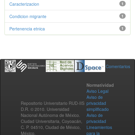
Caracterizacion
1
Condicion migrante
1
Pertenencia etnica
1
Comentarios
Normatividad
Aviso Legal
Aviso de
Repositorio Universitario RUD-IIS
privacidad
D.R. © 2010. Universidad
simplificado
Nacional Autónoma de México.
Aviso de
Ciudad Universitaria, Coyoacán,
privacidad
C. P. 04510, Ciudad de México,
Lineamientos
México.
para la