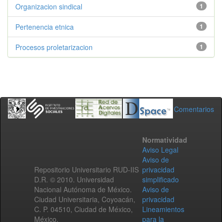
Organizacion sindical
1
Pertenencia etnica
1
Procesos proletarizacion
1
Comentarios
Normatividad
Aviso Legal
Aviso de
Repositorio Universitario RUD-IIS
privacidad
D.R. © 2010. Universidad
simplificado
Nacional Autónoma de México.
Aviso de
Ciudad Universitaria, Coyoacán,
privacidad
C. P. 04510, Ciudad de México,
Lineamientos
México.
para la