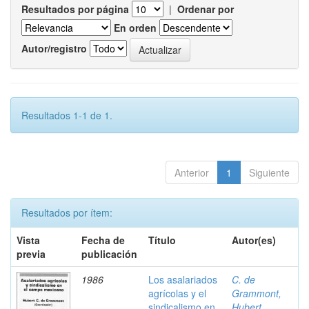
Resultados por página
|
Ordenar por
En orden
Autor/registro
Resultados 1-1 de 1.
Anterior
1
Siguiente
Resultados por ítem:
Vista
Fecha de
Título
Autor(es)
previa
publicación
1986
Los asalariados
C. de
agrícolas y el
Grammont,
sindicalismo en
Hubert