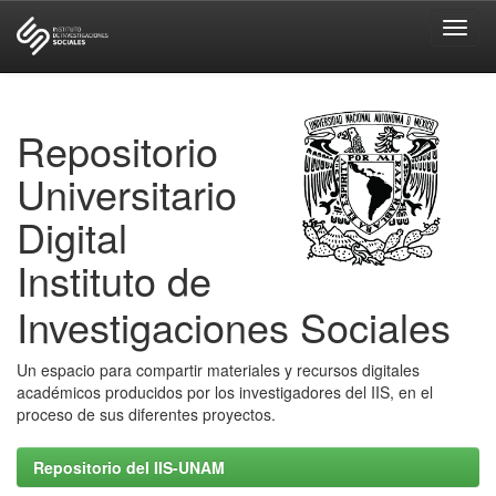
Skip
navigation
Repositorio
Universitario
Digital
Instituto de
Investigaciones Sociales
Un espacio para compartir materiales y recursos digitales
académicos producidos por los investigadores del IIS, en el
proceso de sus diferentes proyectos.
Repositorio del IIS-UNAM