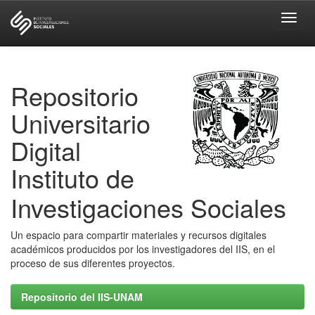
Skip
navigation
Repositorio
Universitario
Digital
Instituto de
Investigaciones Sociales
Un espacio para compartir materiales y recursos digitales
académicos producidos por los investigadores del IIS, en el
proceso de sus diferentes proyectos.
Repositorio del IIS-UNAM