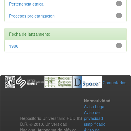
Pertenencia etnica
1
Procesos proletarizacion
1
Fecha de lanzamiento
1986
1
Comentarios
Normatividad
Aviso Legal
Aviso de
Repositorio Universitario RUD-IIS
privacidad
D.R. © 2010. Universidad
simplificado
Nacional Autónoma de México.
Aviso de