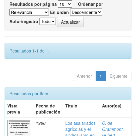
Resultados por página
|
Ordenar por
En orden
Autor/registro
Resultados 1-1 de 1.
Anterior
1
Siguiente
Resultados por ítem:
Vista
Fecha de
Título
Autor(es)
previa
publicación
1986
Los asalariados
C. de
agrícolas y el
Grammont,
sindicalismo en
Hubert