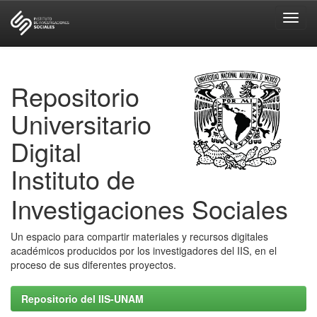
Skip
navigation
Repositorio
Universitario
Digital
Instituto de
Investigaciones Sociales
Un espacio para compartir materiales y recursos digitales
académicos producidos por los investigadores del IIS, en el
proceso de sus diferentes proyectos.
Repositorio del IIS-UNAM