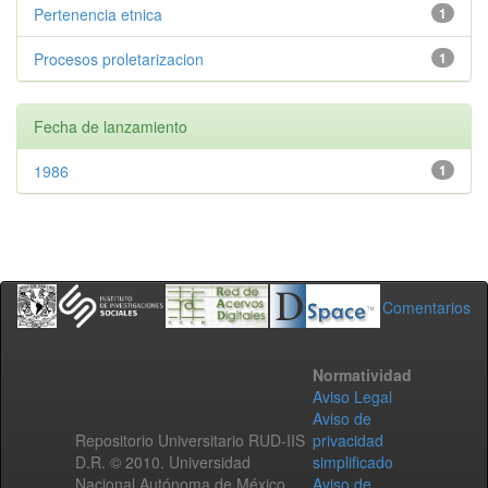
Pertenencia etnica
1
Procesos proletarizacion
1
Fecha de lanzamiento
1986
1
Comentarios
Normatividad
Aviso Legal
Aviso de
Repositorio Universitario RUD-IIS
privacidad
D.R. © 2010. Universidad
simplificado
Nacional Autónoma de México.
Aviso de