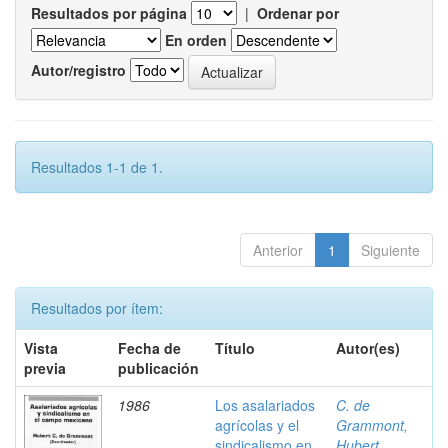
Resultados por página
|
Ordenar por
En orden
Autor/registro
Resultados 1-1 de 1.
Anterior
1
Siguiente
Resultados por ítem:
Vista
Fecha de
Título
Autor(es)
previa
publicación
1986
Los asalariados
C. de
agrícolas y el
Grammont,
sindicalismo en
Hubert