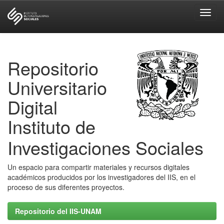
Skip
navigation
Repositorio
Universitario
Digital
Instituto de
Investigaciones Sociales
Un espacio para compartir materiales y recursos digitales
académicos producidos por los investigadores del IIS, en el
proceso de sus diferentes proyectos.
Repositorio del IIS-UNAM