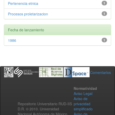
Pertenencia etnica
1
Procesos proletarizacion
1
Fecha de lanzamiento
1986
1
Comentarios
Normatividad
Aviso Legal
Aviso de
Repositorio Universitario RUD-IIS
privacidad
D.R. © 2010. Universidad
simplificado
Nacional Autónoma de México.
Aviso de