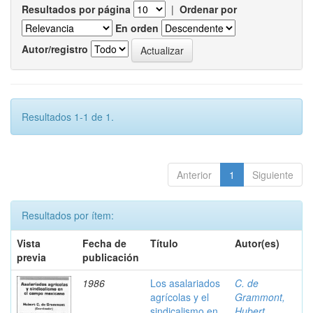
Resultados por página
|
Ordenar por
En orden
Autor/registro
Resultados 1-1 de 1.
Anterior
1
Siguiente
Resultados por ítem:
Vista
Fecha de
Título
Autor(es)
previa
publicación
1986
Los asalariados
C. de
agrícolas y el
Grammont,
sindicalismo en
Hubert