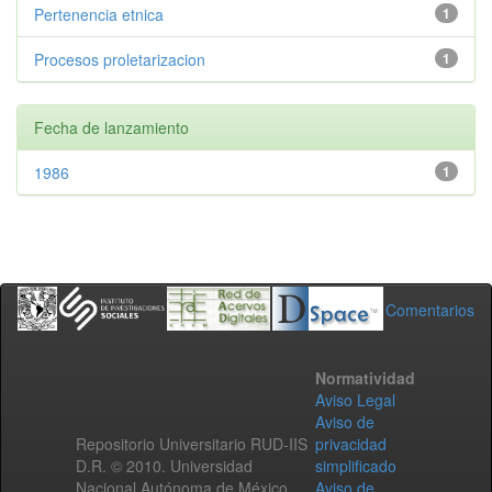
Pertenencia etnica
1
Procesos proletarizacion
1
Fecha de lanzamiento
1986
1
Comentarios
Normatividad
Aviso Legal
Aviso de
Repositorio Universitario RUD-IIS
privacidad
D.R. © 2010. Universidad
simplificado
Nacional Autónoma de México.
Aviso de