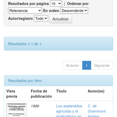
Resultados por página
|
Ordenar por
En orden
Autor/registro
Resultados 1-1 de 1.
Anterior
1
Siguiente
Resultados por ítem:
Vista
Fecha de
Título
Autor(es)
previa
publicación
1986
Los asalariados
C. de
agrícolas y el
Grammont,
sindicalismo en
Hubert