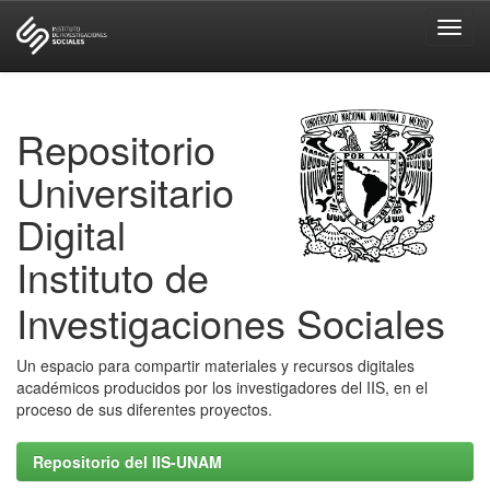
Skip
navigation
Repositorio
Universitario
Digital
Instituto de
Investigaciones Sociales
Un espacio para compartir materiales y recursos digitales
académicos producidos por los investigadores del IIS, en el
proceso de sus diferentes proyectos.
Repositorio del IIS-UNAM