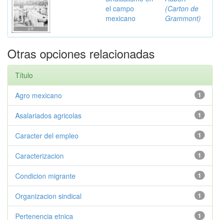
el campo
(Carton de
mexicano
Grammont)
Otras opciones relacionadas
Título
Agro mexicano
1
Asalariados agricolas
1
Caracter del empleo
1
Caracterizacion
1
Condicion migrante
1
Organizacion sindical
1
Pertenencia etnica
1