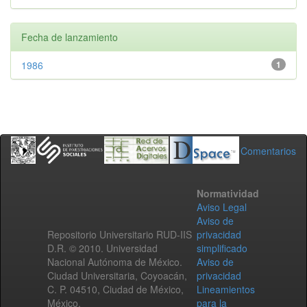
Fecha de lanzamiento
1986
1
Comentarios
Normatividad
Aviso Legal
Aviso de
Repositorio Universitario RUD-IIS
privacidad
D.R. © 2010. Universidad
simplificado
Nacional Autónoma de México.
Aviso de
Ciudad Universitaria, Coyoacán,
privacidad
C. P. 04510, Ciudad de México,
Lineamientos
México.
para la