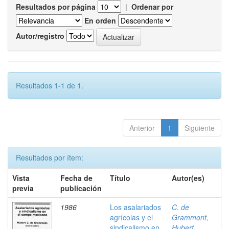
Resultados por página
|
Ordenar por
En orden
Autor/registro
Resultados 1-1 de 1.
Anterior
1
Siguiente
Resultados por ítem:
Vista
Fecha de
Título
Autor(es)
previa
publicación
1986
Los asalariados
C. de
agrícolas y el
Grammont,
sindicalismo en
Hubert