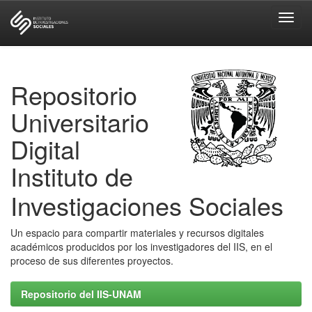
Skip
navigation
Repositorio
Universitario
Digital
Instituto de
Investigaciones Sociales
Un espacio para compartir materiales y recursos digitales
académicos producidos por los investigadores del IIS, en el
proceso de sus diferentes proyectos.
Repositorio del IIS-UNAM