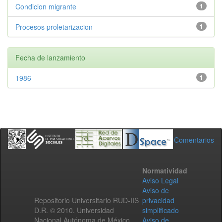
Condicion migrante
1
Procesos proletarizacion
1
Fecha de lanzamiento
1986
1
Comentarios
Normatividad
Aviso Legal
Aviso de
Repositorio Universitario RUD-IIS
privacidad
D.R. © 2010. Universidad
simplificado
Nacional Autónoma de México.
Aviso de