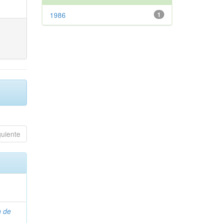
1986
1
guiente
n de