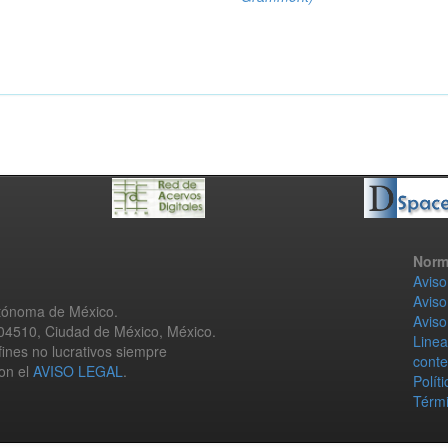
Norm
Aviso
Aviso
utónoma de México.
Aviso
 04510, Ciudad de México, México.
Linea
fines no lucrativos siempre
conte
con el
AVISO LEGAL
.
Polít
Térmi