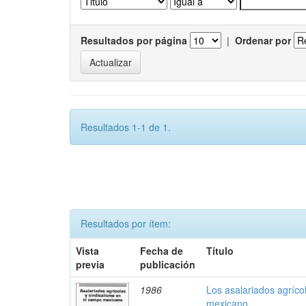
Resultados por página
|
Ordenar por
Resultados 1-1 de 1.
Resultados por ítem:
Vista
Fecha de
Título
previa
publicación
1986
Los asalariados agríco
mexicano