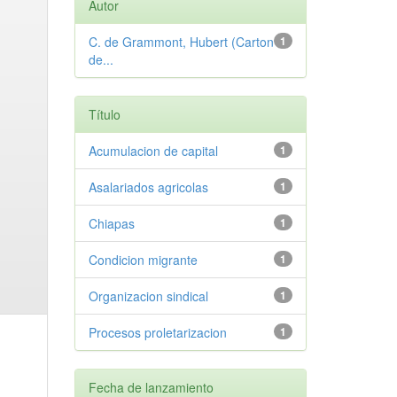
Autor
C. de Grammont, Hubert (Carton
1
de...
Título
Acumulacion de capital
1
Asalariados agricolas
1
Chiapas
1
Condicion migrante
1
Organizacion sindical
1
Procesos proletarizacion
1
Fecha de lanzamiento