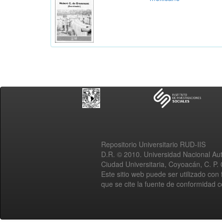
Repositorio Universitario RUD-IIS
D.R. © 2010. Universidad Nacional A
Ciudad Universitaria, Coyoacán, C. P.
Este sitio web puede ser utilizado con 
que se cite la fuente de conformidad 