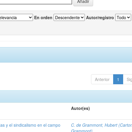
En orden
Autor/registro
Anterior
1
Si
Autor(es)
las y el sindicalismo en el campo
C. de Grammont, Hubert (Carto
Grammont)