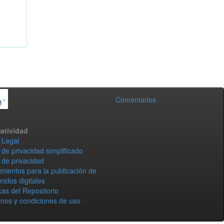
Comentarios
atividad
 Legal
 de privacidad simplificado
 de privacidad
mientos para la publicación de
nidos digitales
icas del Repositorio
nos y condiciones de uso