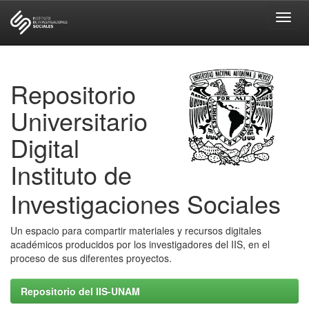
Skip
navigation
Repositorio
Universitario
Digital
Instituto de
Investigaciones Sociales
Un espacio para compartir materiales y recursos digitales
académicos producidos por los investigadores del IIS, en el
proceso de sus diferentes proyectos.
Repositorio del IIS-UNAM