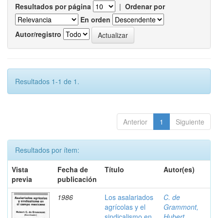
Resultados por página
|
Ordenar por
En orden
Autor/registro
Resultados 1-1 de 1.
Anterior
1
Siguiente
Resultados por ítem:
Vista
Fecha de
Título
Autor(es)
previa
publicación
1986
Los asalariados
C. de
agrícolas y el
Grammont,
sindicalismo en
Hubert