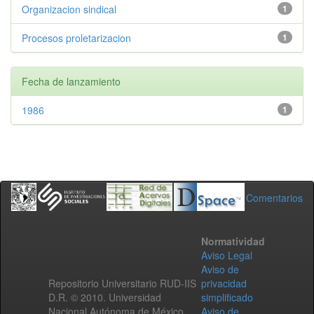
Organizacion sindical
1
Procesos proletarizacion
1
Fecha de lanzamiento
1986
1
Comentarios
Normatividad
Aviso Legal
Aviso de
Repositorio Universitario RUD-IIS
privacidad
D.R. © 2010. Universidad
simplificado
Nacional Autónoma de México.
Aviso de