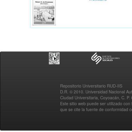
Repositorio Universitario RUD-IIS
D.R. © 2010. Universidad Nacional A
Ciudad Universitaria, Coyoacán, C. P.
Este sitio web puede ser utilizado con 
que se cite la fuente de conformidad 