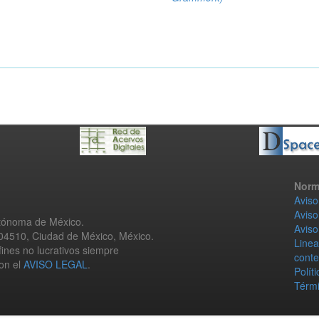
Norm
Aviso
Aviso
utónoma de México.
Aviso
 04510, Ciudad de México, México.
Linea
fines no lucrativos siempre
conte
con el
AVISO LEGAL
.
Polít
Térmi