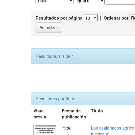
Resultados por página
|
Ordenar por
Resultados 1-1 de 1.
Resultados por ítem:
Vista
Fecha de
Título
previa
publicación
1986
Los asalariados agríco
mexicano