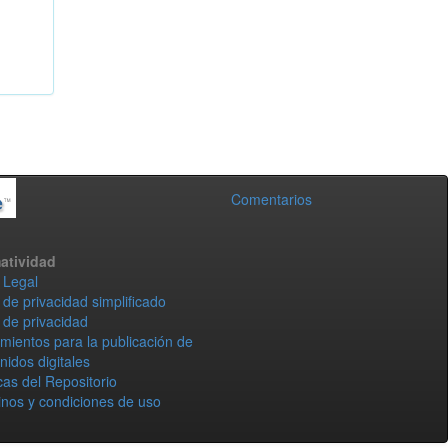
Comentarios
atividad
 Legal
 de privacidad simplificado
 de privacidad
mientos para la publicación de
nidos digitales
icas del Repositorio
nos y condiciones de uso