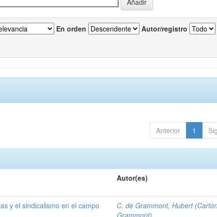
En orden
Autor/registro
Anterior
1
Si
Autor(es)
las y el sindicalismo en el campo
C. de Grammont, Hubert (Carto
Grammont)