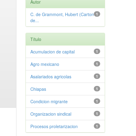
Autor
C. de Grammont, Hubert (Carton
1
de...
Título
Acumulacion de capital
1
Agro mexicano
1
Asalariados agricolas
1
Chiapas
1
Condicion migrante
1
Organizacion sindical
1
Procesos proletarizacion
1