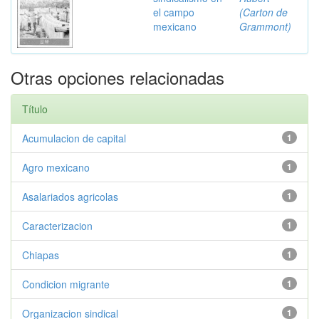
el campo
(Carton de
mexicano
Grammont)
Otras opciones relacionadas
Título
Acumulacion de capital
1
Agro mexicano
1
Asalariados agricolas
1
Caracterizacion
1
Chiapas
1
Condicion migrante
1
Organizacion sindical
1