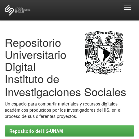
Skip
navigation
Repositorio
Universitario
Digital
Instituto de
Investigaciones Sociales
Un espacio para compartir materiales y recursos digitales
académicos producidos por los investigadores del IIS, en el
proceso de sus diferentes proyectos.
Repositorio del IIS-UNAM