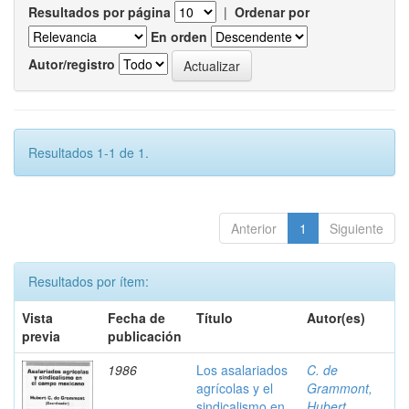
Resultados por página
|
Ordenar por
En orden
Autor/registro
Resultados 1-1 de 1.
Anterior
1
Siguiente
Resultados por ítem:
Vista
Fecha de
Título
Autor(es)
previa
publicación
1986
Los asalariados
C. de
agrícolas y el
Grammont,
sindicalismo en
Hubert