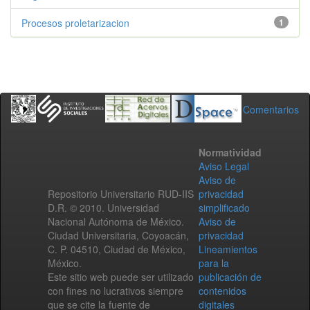
Procesos proletarizacion
1
Comentarios
Normatividad
Aviso Legal
Aviso de
Repositorio Universitario RUD-IIS
privacidad
D.R. © 2010. Universidad
simplificado
Nacional Autónoma de México.
Aviso de
Ciudad Universitaria, Coyoacán,
privacidad
C. P. 04510, Ciudad de México,
Lineamientos
México.
para la
Este sitio web puede ser utilizado
publicación de
con fines no lucrativos siempre
contenidos
que se cite la fuente de
digitales