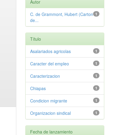
Autor
C. de Grammont, Hubert (Carton
1
de...
Título
Asalariados agricolas
1
Caracter del empleo
1
Caracterizacion
1
Chiapas
1
Condicion migrante
1
Organizacion sindical
1
Fecha de lanzamiento