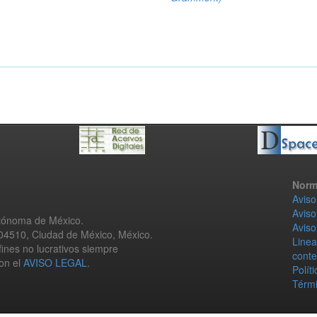
Norm
Aviso
Aviso
utónoma de México.
Aviso
 04510, Ciudad de México, México.
Linea
fines no lucrativos siempre
conte
con el
AVISO LEGAL
.
Polít
Térmi