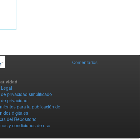
Comentarios
atividad
 Legal
 de privacidad simplificado
 de privacidad
mientos para la publicación de
nidos digitales
icas del Repositorio
nos y condiciones de uso