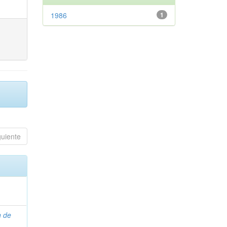
1986
1
guiente
n de