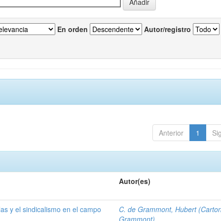
En orden
Autor/registro
Anterior
1
Si
Autor(es)
las y el sindicalismo en el campo
C. de Grammont, Hubert (Carto
Grammont)