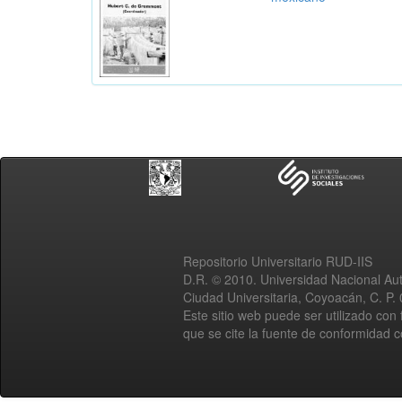
Repositorio Universitario RUD-IIS
D.R. © 2010. Universidad Nacional A
Ciudad Universitaria, Coyoacán, C. P.
Este sitio web puede ser utilizado con 
que se cite la fuente de conformidad 