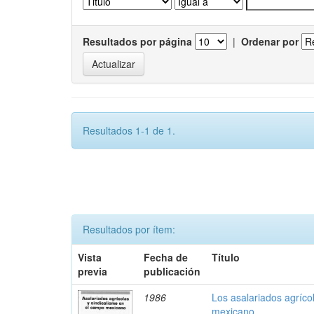
Resultados por página
|
Ordenar por
Resultados 1-1 de 1.
Resultados por ítem:
Vista
Fecha de
Título
previa
publicación
1986
Los asalariados agríco
mexicano