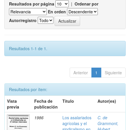
Resultados por página
|
Ordenar por
En orden
Autor/registro
Resultados 1-1 de 1.
Anterior
1
Siguiente
Resultados por ítem:
Vista
Fecha de
Título
Autor(es)
previa
publicación
1986
Los asalariados
C. de
agrícolas y el
Grammont,
sindicalismo en
Hubert