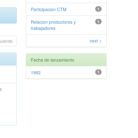
Participacion CTM
1
Relacion productores y
1
trabajadores
next >
guiente
Fecha de lanzamiento
1982
1
a
;