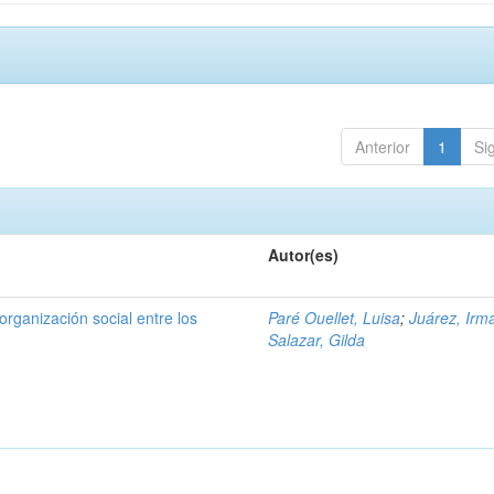
Anterior
1
Si
Autor(es)
organización social entre los
Paré Ouellet, Luisa
;
Juárez, Irm
Salazar, Gilda