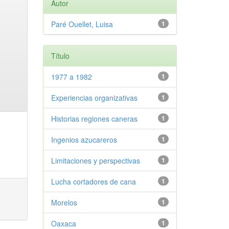
Autor
Paré Ouellet, Luisa
1
Título
1977 a 1982
1
Experiencias organizativas
1
Historias regiones caneras
1
Ingenios azucareros
1
Limitaciones y perspectivas
1
Lucha cortadores de cana
1
Morelos
1
Oaxaca
1