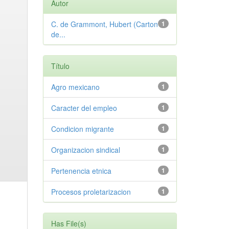
Autor
C. de Grammont, Hubert (Carton
1
de...
Título
Agro mexicano
1
Caracter del empleo
1
Condicion migrante
1
Organizacion sindical
1
Pertenencia etnica
1
Procesos proletarizacion
1
Has File(s)