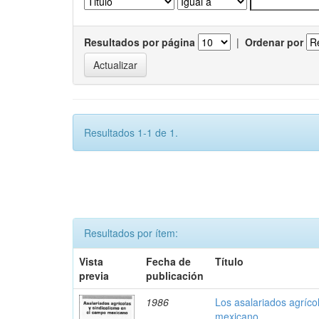
Resultados por página
|
Ordenar por
Resultados 1-1 de 1.
Resultados por ítem:
Vista
Fecha de
Título
previa
publicación
1986
Los asalariados agríco
mexicano