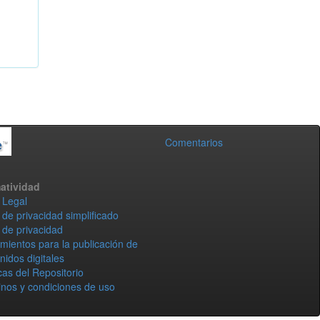
Comentarios
atividad
 Legal
 de privacidad simplificado
 de privacidad
mientos para la publicación de
nidos digitales
icas del Repositorio
nos y condiciones de uso