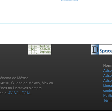
Norm
Aviso
Aviso
utónoma de México.
Aviso
 04510, Ciudad de México, México.
Linea
fines no lucrativos siempre
conte
con el
AVISO LEGAL
.
Polít
Térmi