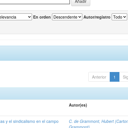
En orden
Autor/registro
Anterior
1
Si
Autor(es)
las y el sindicalismo en el campo
C. de Grammont, Hubert (Carto
Grammont)