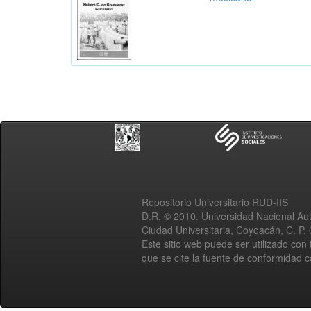
Repositorio Universitario RUD-IIS
D.R. © 2010. Universidad Nacional A
Ciudad Universitaria, Coyoacán, C. P.
Este sitio web puede ser utilizado con 
que se cite la fuente de conformidad 