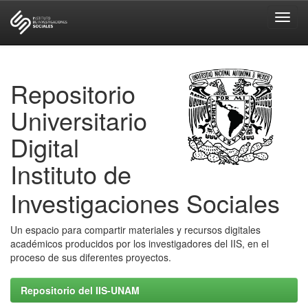
Skip
navigation
Repositorio
Universitario
Digital
Instituto de
Investigaciones Sociales
Un espacio para compartir materiales y recursos digitales
académicos producidos por los investigadores del IIS, en el
proceso de sus diferentes proyectos.
Repositorio del IIS-UNAM