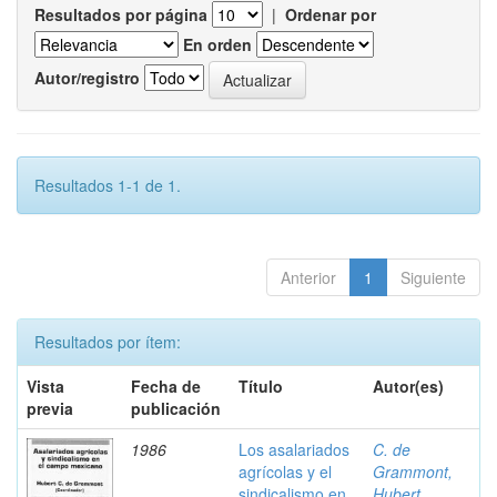
Resultados por página
|
Ordenar por
En orden
Autor/registro
Resultados 1-1 de 1.
Anterior
1
Siguiente
Resultados por ítem:
Vista
Fecha de
Título
Autor(es)
previa
publicación
1986
Los asalariados
C. de
agrícolas y el
Grammont,
sindicalismo en
Hubert