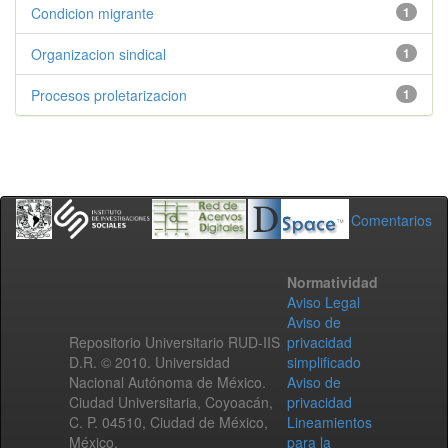
Condicion migrante
1
Organizacion sindical
1
Procesos proletarizacion
1
Comentarios
Normatividad
Aviso Legal
Aviso de
Repositorio Universitario RUD-IIS
privacidad
D.R. © 2010. Universidad
simplificado
Nacional Autónoma de México.
Aviso de
Ciudad Universitaria, Coyoacán,
privacidad
C. P. 04510, Ciudad de México,
Lineamientos
México.
para la