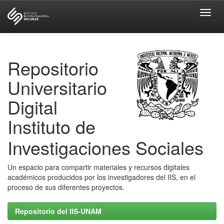
Skip
navigation
Repositorio
Universitario
Digital
Instituto de
Investigaciones Sociales
Un espacio para compartir materiales y recursos digitales
académicos producidos por los investigadores del IIS, en el
proceso de sus diferentes proyectos.
Repositorio del IIS-UNAM