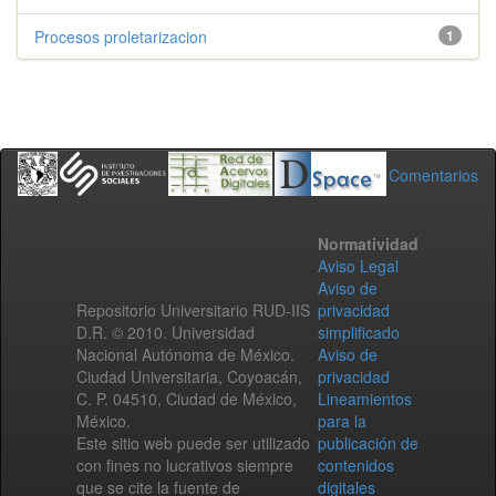
Procesos proletarizacion
1
Comentarios
Normatividad
Aviso Legal
Aviso de
Repositorio Universitario RUD-IIS
privacidad
D.R. © 2010. Universidad
simplificado
Nacional Autónoma de México.
Aviso de
Ciudad Universitaria, Coyoacán,
privacidad
C. P. 04510, Ciudad de México,
Lineamientos
México.
para la
Este sitio web puede ser utilizado
publicación de
con fines no lucrativos siempre
contenidos
que se cite la fuente de
digitales