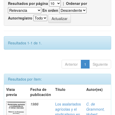
Resultados por página
|
Ordenar por
En orden
Autor/registro
Resultados 1-1 de 1.
Anterior
1
Siguiente
Resultados por ítem:
Vista
Fecha de
Título
Autor(es)
previa
publicación
1986
Los asalariados
C. de
agrícolas y el
Grammont,
sindicalismo en
Hubert