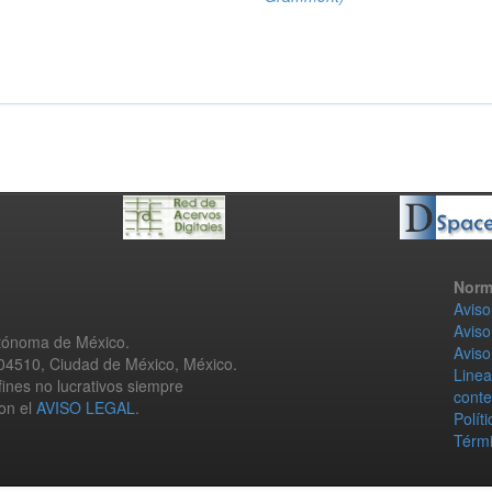
Norm
Aviso
Aviso
utónoma de México.
Aviso
 04510, Ciudad de México, México.
Linea
fines no lucrativos siempre
conte
con el
AVISO LEGAL
.
Polít
Térmi