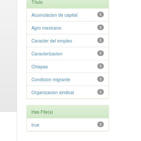
Título
Acumulacion de capital
1
Agro mexicano
1
Caracter del empleo
1
Caracterizacion
1
Chiapas
1
Condicion migrante
1
Organizacion sindical
1
Has File(s)
true
1