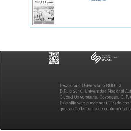
Repositorio Universitario RUD-IIS
D.R. © 2010. Universidad Nacional A
Ciudad Universitaria, Coyoacán, C. P.
Este sitio web puede ser utilizado con 
que se cite la fuente de conformidad 