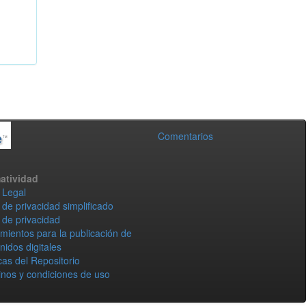
Comentarios
atividad
 Legal
 de privacidad simplificado
 de privacidad
mientos para la publicación de
nidos digitales
icas del Repositorio
nos y condiciones de uso