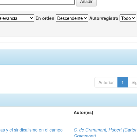
En orden
Autor/registro
Anterior
1
Si
Autor(es)
las y el sindicalismo en el campo
C. de Grammont, Hubert (Carto
Grammont)