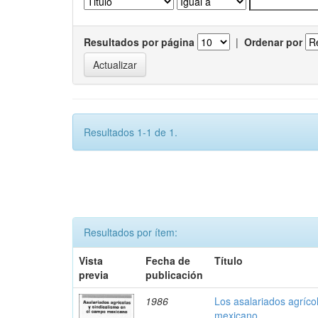
Resultados por página
|
Ordenar por
Resultados 1-1 de 1.
Resultados por ítem:
Vista
Fecha de
Título
previa
publicación
1986
Los asalariados agríco
mexicano