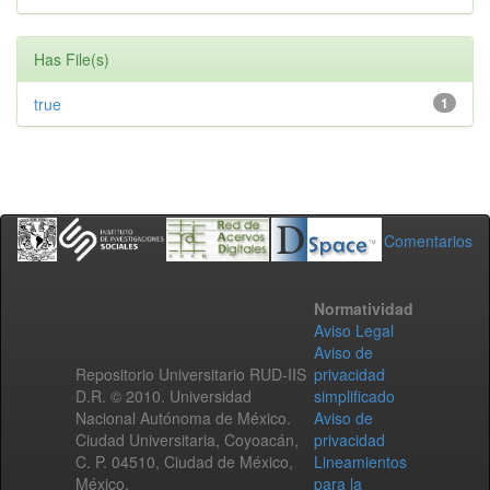
Has File(s)
true
1
Comentarios
Normatividad
Aviso Legal
Aviso de
Repositorio Universitario RUD-IIS
privacidad
D.R. © 2010. Universidad
simplificado
Nacional Autónoma de México.
Aviso de
Ciudad Universitaria, Coyoacán,
privacidad
C. P. 04510, Ciudad de México,
Lineamientos
México.
para la