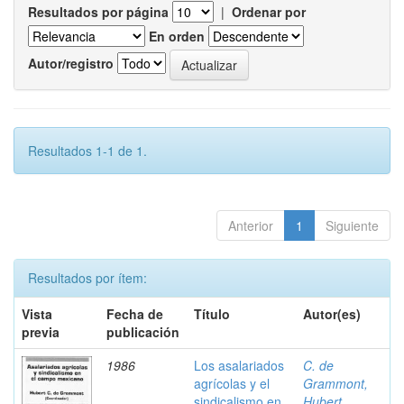
Resultados por página
|
Ordenar por
En orden
Autor/registro
Resultados 1-1 de 1.
Anterior
1
Siguiente
Resultados por ítem:
Vista
Fecha de
Título
Autor(es)
previa
publicación
1986
Los asalariados
C. de
agrícolas y el
Grammont,
sindicalismo en
Hubert