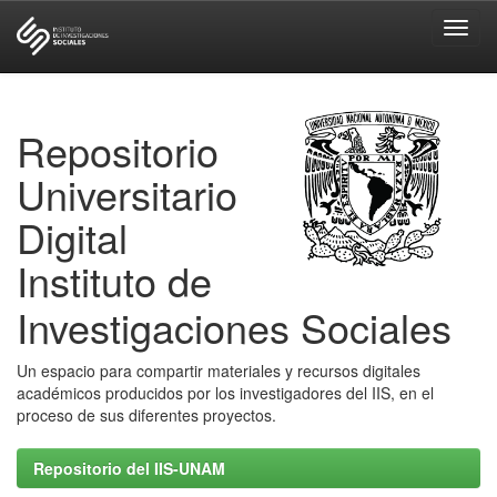
Skip
navigation
Repositorio
Universitario
Digital
Instituto de
Investigaciones Sociales
Un espacio para compartir materiales y recursos digitales
académicos producidos por los investigadores del IIS, en el
proceso de sus diferentes proyectos.
Repositorio del IIS-UNAM