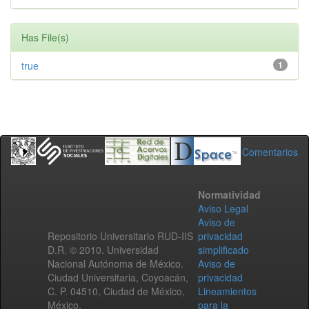
Has File(s)
true
1
Comentarios
Normatividad
Aviso Legal
Aviso de
Repositorio Universitario RUD-IIS
privacidad
D.R. © 2010. Universidad
simplificado
Nacional Autónoma de México.
Aviso de
Ciudad Universitaria, Coyoacán,
privacidad
C. P. 04510, Ciudad de México,
Lineamientos
México.
para la