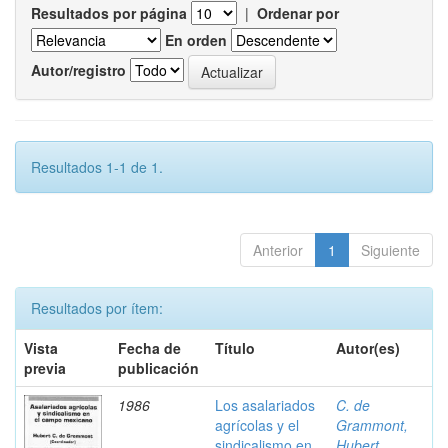
Resultados por página
|
Ordenar por
En orden
Autor/registro
Resultados 1-1 de 1.
Anterior
1
Siguiente
Resultados por ítem:
Vista
Fecha de
Título
Autor(es)
previa
publicación
1986
Los asalariados
C. de
agrícolas y el
Grammont,
sindicalismo en
Hubert