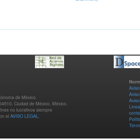
Norm
Aviso
Aviso
utónoma de México.
Aviso
 04510, Ciudad de México, México.
Linea
fines no lucrativos siempre
conte
con el
AVISO LEGAL
.
Polít
Térmi