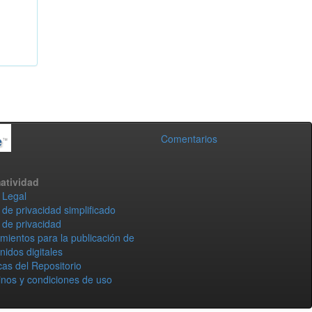
Comentarios
atividad
 Legal
 de privacidad simplificado
 de privacidad
mientos para la publicación de
nidos digitales
icas del Repositorio
nos y condiciones de uso