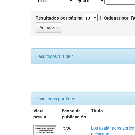
Resultados por página
|
Ordenar por
Resultados 1-1 de 1.
Resultados por ítem:
Vista
Fecha de
Título
previa
publicación
1986
Los asalariados agríco
mexicano