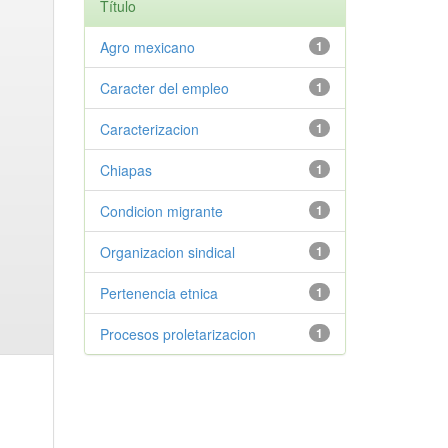
Título
Agro mexicano
1
Caracter del empleo
1
Caracterizacion
1
Chiapas
1
Condicion migrante
1
Organizacion sindical
1
Pertenencia etnica
1
Procesos proletarizacion
1