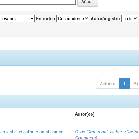
En orden
Autor/registro
Anterior
1
Si
Autor(es)
las y el sindicalismo en el campo
C. de Grammont, Hubert (Carto
Grammont)