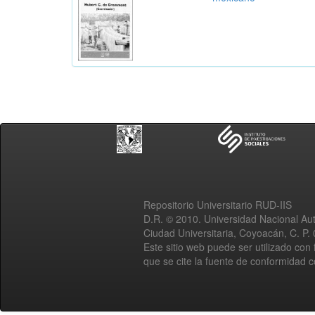
Repositorio Universitario RUD-IIS
D.R. © 2010. Universidad Nacional A
Ciudad Universitaria, Coyoacán, C. P.
Este sitio web puede ser utilizado con 
que se cite la fuente de conformidad 